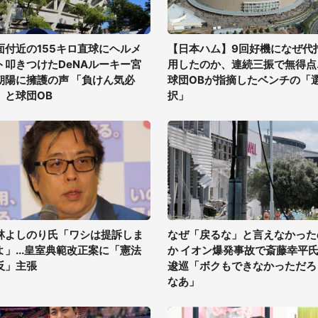
面付近の155キロ直球にヘルメ
【日本ハム】9回好機になぜ代
ト叩きつけたDeNAルーキー宮
用したのか、連続三振で無得点..
朝陽に擁護の声 「負けん気必
球団OBが指摘したベンチの「
」と球団OB
択」
林よしのり氏「ワシは提訴しま
なぜ「戻るな」と言えなかった
よ」...皇室典範改正案に「憲法
か イオン爆発事故で斎藤幸平
反」主張
逡巡「ボクもできなかっただろ
なあ」