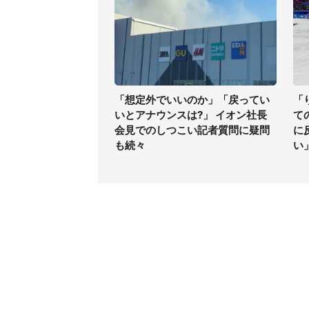
「想定外でいいのか」「戻ってい
「
いとアナウンスは?」 イオン社長
て
会見でのしつこい記者質問に疑問
に
も続々
い
コンテンツ
関連サ
ライフ
J-CAS