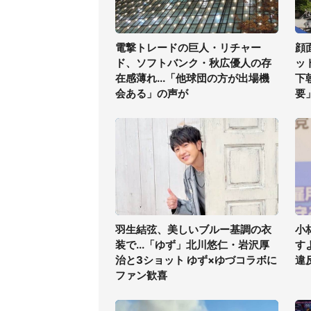
電撃トレードの巨人・リチャー
顔
ド、ソフトバンク・秋広優人の存
ッ
在感薄れ...「他球団の方が出場機
下
会ある」の声が
要
羽生結弦、美しいブルー基調の衣
小
装で...「ゆず」北川悠仁・岩沢厚
す
治と3ショット ゆず×ゆづコラボに
違
ファン歓喜