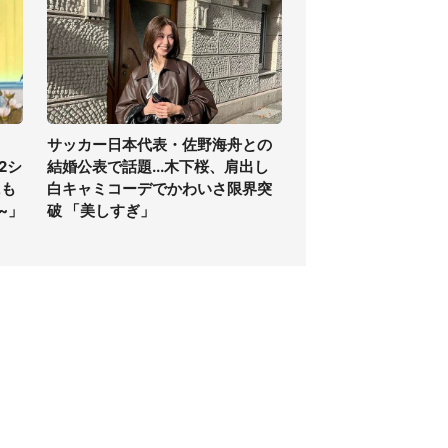
サッカー日本代表・佐野海舟との
2シ
結婚公表で話題...木下桜、肩出し
にも
白キャミコーデでかわいさ限界突
~」
破 「美しすぎ」
個人情報保護方針