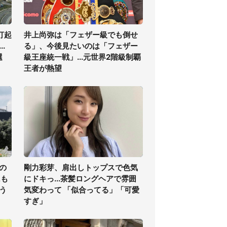
打起
井上尚弥は「フェザー級でも倒せ
.
る」、今後見たいのは「フェザー
選
級王座統一戦」...元世界2階級制覇
王者が熱望
の
剛力彩芽、肩出しトップスで色気
氏も
にドキっ...茶髪ロングヘアで雰囲
う
気変わって 「似合ってる」「可愛
すぎ」