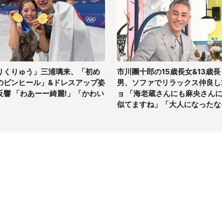
りくりゅう」三浦璃来、「初め
市川團十郎の15歳長女&13歳長
のピンヒール」&ドレスアップ姿
男、ソファでリラックス仲良し
反響 「わあーー綺麗!」「かわい
ョ 「海老蔵さんにも麻央さん
」
似てますね」「大人になったな
イト
サイトについて
Tニュース
会社案内