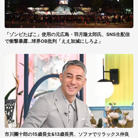
「ゾンビたばこ」使用の元広島・羽月隆太郎氏、SNS生配信
で衝撃暴露...球界OB批判「ええ加減にしろよ」
市川團十郎の15歳長女&13歳長男、ソファでリラックス仲良