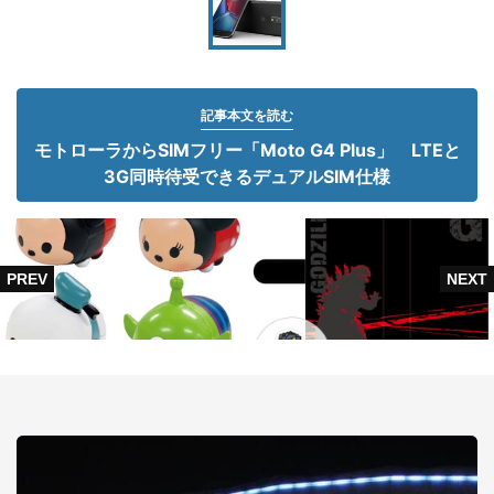
記事本文を読む
モトローラからSIMフリー「Moto G4 Plus」 LTEと
3G同時待受できるデュアルSIM仕様