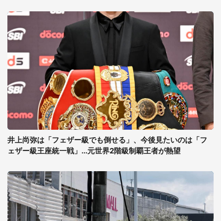
井上尚弥は「フェザー級でも倒せる」、今後見たいのは「フ
ェザー級王座統一戦」...元世界2階級制覇王者が熱望