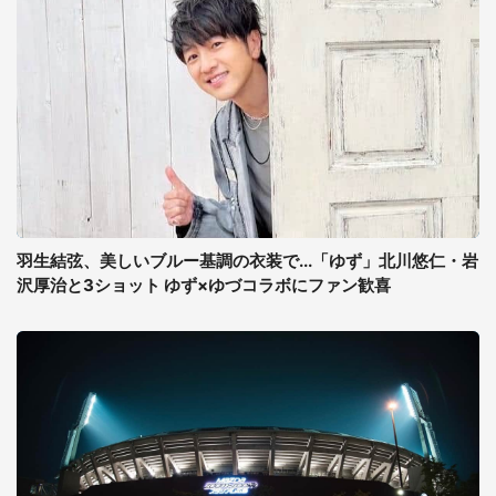
羽生結弦、美しいブルー基調の衣装で...「ゆず」北川悠仁・岩
沢厚治と3ショット ゆず×ゆづコラボにファン歓喜