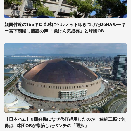
顔面付近の155キロ直球にヘルメット叩きつけたDeNAルーキ
ー宮下朝陽に擁護の声 「負けん気必要」と球団OB
【日本ハム】9回好機になぜ代打起用したのか、連続三振で無
得点...球団OBが指摘したベンチの「選択」