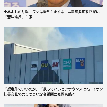
小林よしのり氏「ワシは提訴しますよ」...皇室典範改正案に
「憲法違反」主張
「想定外でいいのか」「戻っていいとアナウンスは?」 イオン
社長会見でのしつこい記者質問に疑問も続々