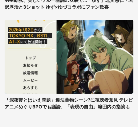
羽生結弦、美しいブルー基調の衣装で...「ゆず」北川悠仁・岩
沢厚治と3ショット ゆず×ゆづコラボにファン歓喜
「深夜帯とはいえ問題」違法薬物シーン?に視聴者意見 テレビ
アニメめぐりBPOでも議論、「表現の自由」範囲内の指摘も