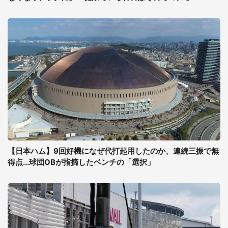
【日本ハム】9回好機になぜ代打起用したのか、連続三振で無
得点...球団OBが指摘したベンチの「選択」