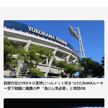
顔面付近の155キロ直球にヘルメット叩きつけたDeNAルーキ
ー宮下朝陽に擁護の声 「負けん気必要」と球団OB