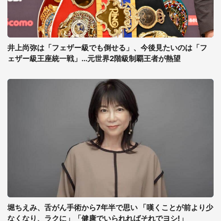
井上尚弥は「フェザー級でも倒せる」、今後見たいのは「フ
ェザー級王座統一戦」...元世界2階級制覇王者が熱望
堀ちえみ、舌がん手術から7年半で思い 「嘆くことが前より少
なくなり、ラクに」「健康でいられればそれでヨシ!」