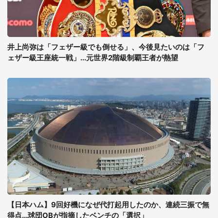
井上尚弥は「フェザー級でも倒せる」、今後見たいのは「フ
ェザー級王座統一戦」...元世界2階級制覇王者が熱望
【日本ハム】9回好機になぜ代打起用したのか、連続三振で無
得点...球団OBが指摘したベンチの「選択」