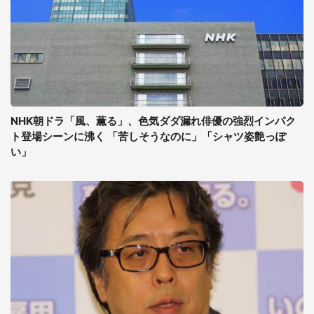
NHK朝ドラ「風、薫る」、色気ダダ漏れ俳優の強烈インパク
ト登場シーンに沸く 「苦しそうなのに」「シャツ姿艶っぽ
い」