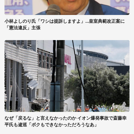
小林よしのり氏「ワシは提訴しますよ」...皇室典範改正案に
「憲法違反」主張
なぜ「戻るな」と言えなかったのか イオン爆発事故で斎藤幸
平氏も逡巡「ボクもできなかっただろうなあ」