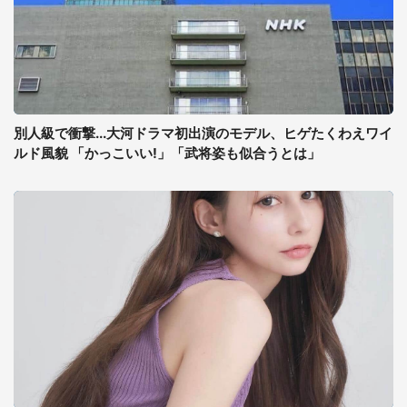
別人級で衝撃...大河ドラマ初出演のモデル、ヒゲたくわえワイ
ルド風貌 「かっこいい!」「武将姿も似合うとは」