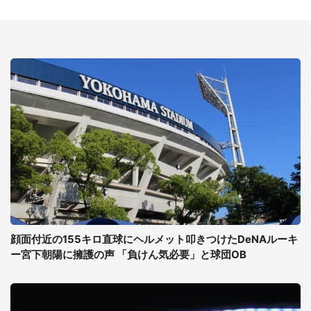
顔面付近の155キロ直球にヘルメット叩きつけたDeNAルーキ
ー宮下朝陽に擁護の声 「負けん気必要」と球団OB