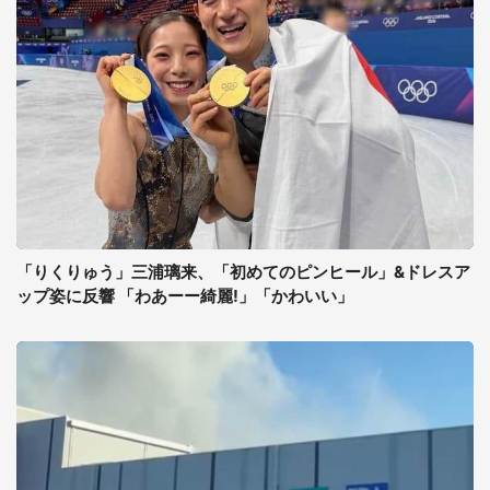
「りくりゅう」三浦璃来、「初めてのピンヒール」&ドレスア
ップ姿に反響 「わあーー綺麗!」「かわいい」