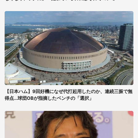
【日本ハム】9回好機になぜ代打起用したのか、連続三振で無
得点...球団OBが指摘したベンチの「選択」