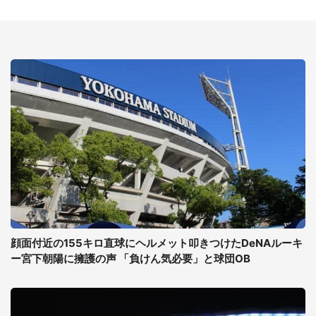
顔面付近の155キロ直球にヘルメット叩きつけたDeNAルーキ
ー宮下朝陽に擁護の声 「負けん気必要」と球団OB