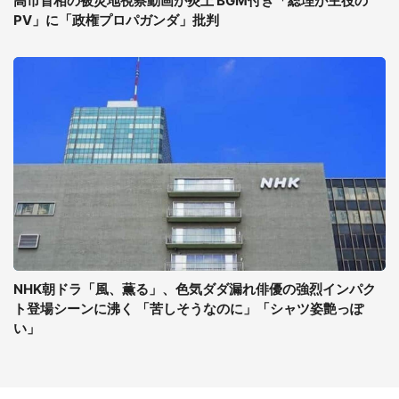
高市首相の被災地視察動画が炎上 BGM付き「総理が主役の
PV」に「政権プロパガンダ」批判
NHK朝ドラ「風、薫る」、色気ダダ漏れ俳優の強烈インパク
ト登場シーンに沸く 「苦しそうなのに」「シャツ姿艶っぽ
い」