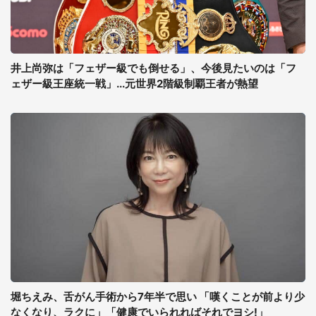
井上尚弥は「フェザー級でも倒せる」、今後見たいのは「フ
ェザー級王座統一戦」...元世界2階級制覇王者が熱望
堀ちえみ、舌がん手術から7年半で思い 「嘆くことが前より少
なくなり、ラクに」「健康でいられればそれでヨシ!」