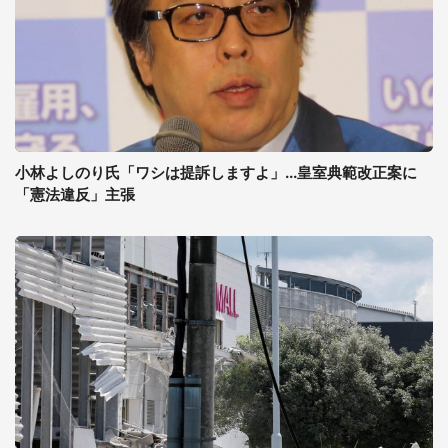
小林よしのり氏「ワシは提訴しますよ」...皇室典範改正案に
「憲法違反」主張