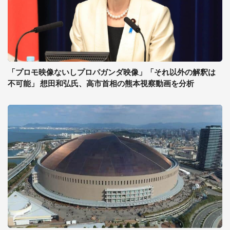
「プロモ映像ないしプロパガンダ映像」「それ以外の解釈は
不可能」 想田和弘氏、高市首相の熊本視察動画を分析