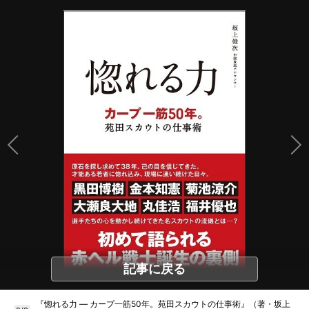
記事に戻る
『惚れる力 ― カープ一筋50年。苑田スカウトの仕事術』（著・坂上