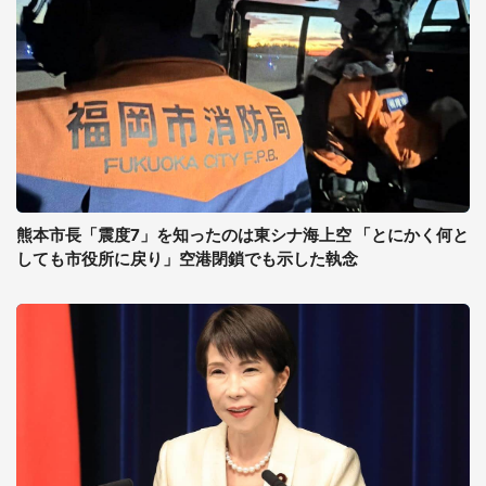
熊本市長「震度7」を知ったのは東シナ海上空 「とにかく何と
しても市役所に戻り」空港閉鎖でも示した執念