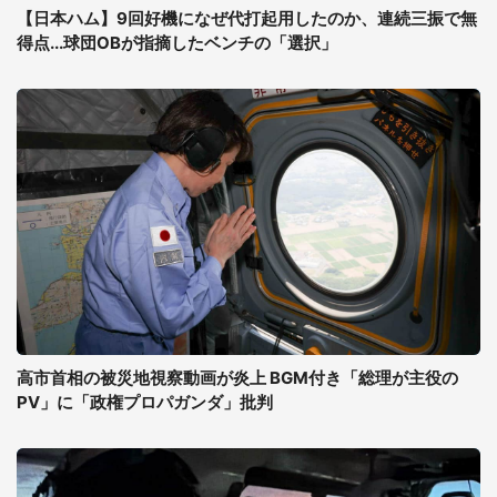
【日本ハム】9回好機になぜ代打起用したのか、連続三振で無
得点...球団OBが指摘したベンチの「選択」
高市首相の被災地視察動画が炎上 BGM付き「総理が主役の
PV」に「政権プロパガンダ」批判