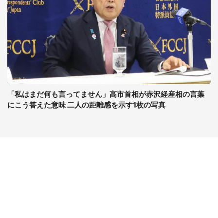
「私はまだ何も言ってません」高市首相が赤沢経産相の言葉
にこう答えた意味 二人の距離感を示す1枚の写真
コンテンツ
関連サイト
ライフ
J-CASTニュース
グルメ
J-CASTトレンド