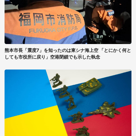
熊本市長「震度7」を知ったのは東シナ海上空 「とにかく何と
しても市役所に戻り」空港閉鎖でも示した執念