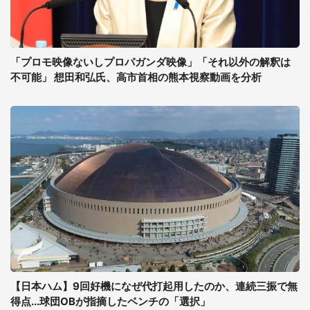
「プロモ映像ないしプロパガンダ映像」「それ以外の解釈は
不可能」 想田和弘氏、高市首相の熊本視察動画を分析
【日本ハム】9回好機になぜ代打起用したのか、連続三振で無
得点...球団OBが指摘したベンチの「選択」