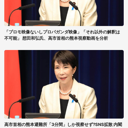
「プロモ映像ないしプロパガンダ映像」「それ以外の解釈は
不可能」 想田和弘氏、高市首相の熊本視察動画を分析
高市首相の熊本避難所「3分間」しか視察せず?SNS拡散 内閣