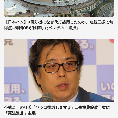
【日本ハム】9回好機になぜ代打起用したのか、連続三振で無
得点...球団OBが指摘したベンチの「選択」
小林よしのり氏「ワシは提訴しますよ」...皇室典範改正案に
「憲法違反」主張