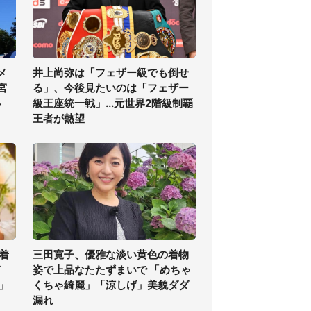
メ
井上尚弥は「フェザー級でも倒せ
宮
る」、今後見たいのは「フェザー
必
級王座統一戦」...元世界2階級制覇
王者が熱望
着
三田寛子、優雅な淡い黄色の着物
ぎ
姿で上品なたたずまいで 「めちゃ
」
くちゃ綺麗」「涼しげ」美貌ダダ
漏れ