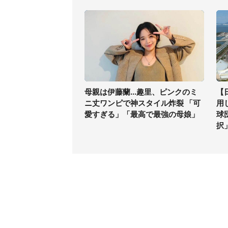
母親は伊藤蘭...趣里、ピンクのミ
【
ニ丈ワンピで神スタイル炸裂 「可
用
愛すぎる」「最高で最強の母娘」
球
択
コンテンツ
関連サ