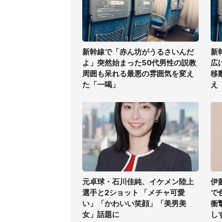
新幹線で「赤ん坊がうるさいんだ
新
よ」突然始まった50代男性の説教
広
周囲も呆れる最悪の雰囲気を変え
移
た「一喝」
え
元卓球・石川佳純、イケメン陸上
伊
選手と2ショット 「メチャ可愛
で
い」「かわいい笑顔」「美男美
衝
女」話題に
し