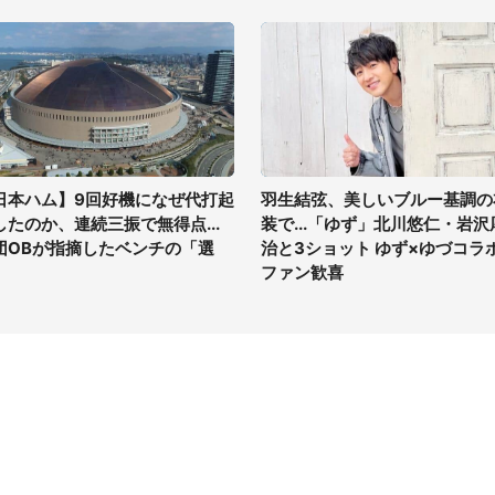
日本ハム】9回好機になぜ代打起
羽生結弦、美しいブルー基調の
したのか、連続三振で無得点...
装で...「ゆず」北川悠仁・岩沢
団OBが指摘したベンチの「選
治と3ショット ゆず×ゆづコラ
」
ファン歓喜
イト
サイトについて