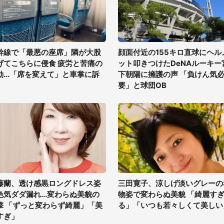
幹線で「最悪の座席」隣が大股
顔面付近の155キロ直球にヘル
げてこちらに侵食 疲労と苦痛の
ット叩きつけたDeNAルーキー
動...「席を変えて」と車掌に訴
下朝陽に擁護の声 「負けん気
要」と球団OB
藤蘭、透け感黒ロングドレス姿
三田寛子、涼しげ淡いグレーの
色気ダダ漏れ...変わらぬ美貌の
物姿で変わらぬ美貌 「綺麗す
撃 「ずっと変わらず綺麗」「美
る」「いつも若々しくて美しい
すぎ」