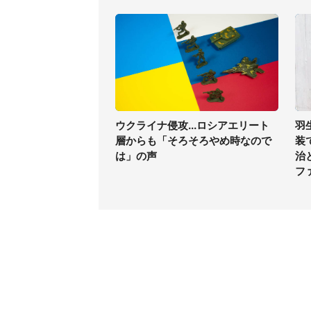
ウクライナ侵攻...ロシアエリート
羽
層からも「そろそろやめ時なので
装
は」の声
治
フ
コンテンツ
関連サ