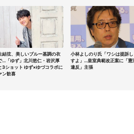
生結弦、美しいブルー基調の衣
小林よしのり氏「ワシは提訴し
で...「ゆず」北川悠仁・岩沢厚
すよ」...皇室典範改正案に「憲
と3ショット ゆず×ゆづコラボに
違反」主張
ァン歓喜
イト
サイトについて