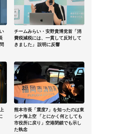
い
チームみらい・安野貴博党首「消
長
費税減税には、一貫して反対して
問
きました」 説明に反響
上
熊本市長「震度7」を知ったのは東
に
シナ海上空 「とにかく何としても
市役所に戻り」空港閉鎖でも示し
た執念