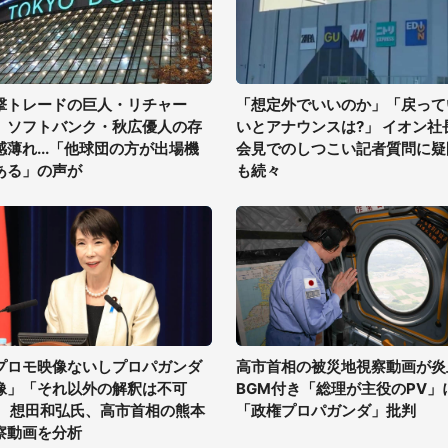
撃トレードの巨人・リチャー
「想定外でいいのか」「戻って
、ソフトバンク・秋広優人の存
いとアナウンスは?」 イオン社
感薄れ...「他球団の方が出場機
会見でのしつこい記者質問に疑
ある」の声が
も続々
プロモ映像ないしプロパガンダ
高市首相の被災地視察動画が炎
像」「それ以外の解釈は不可
BGM付き「総理が主役のPV」
」 想田和弘氏、高市首相の熊本
「政権プロパガンダ」批判
察動画を分析