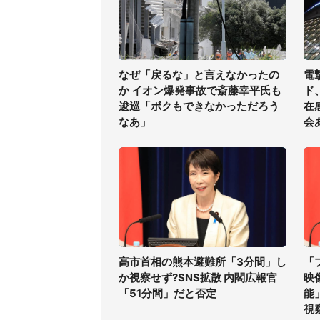
なぜ「戻るな」と言えなかったの
電
か イオン爆発事故で斎藤幸平氏も
ド
逡巡「ボクもできなかっただろう
在
なあ」
会
高市首相の熊本避難所「3分間」し
「
か視察せず?SNS拡散 内閣広報官
映
「51分間」だと否定
能
視