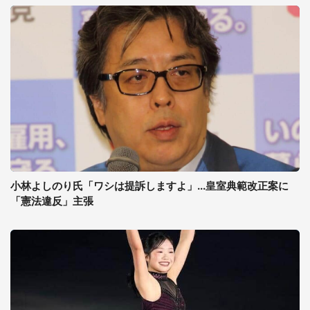
小林よしのり氏「ワシは提訴しますよ」...皇室典範改正案に
「憲法違反」主張