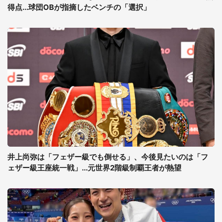
得点...球団OBが指摘したベンチの「選択」
井上尚弥は「フェザー級でも倒せる」、今後見たいのは「フ
ェザー級王座統一戦」...元世界2階級制覇王者が熱望