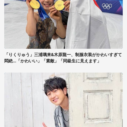
「りくりゅう」三浦璃来&木原龍一、制服衣装がかわいすぎて
悶絶...「かわいい」「素敵」「同級生に見えます」