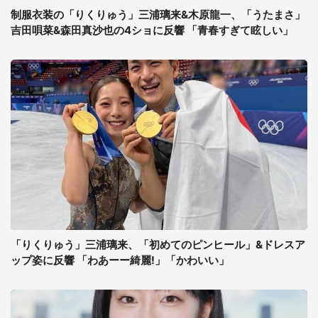
制服衣装の「りくりゅう」三浦璃来&木原龍一、「うたまさ」
吉田唄菜&森田真沙也の4ショに反響 「青春すぎて眩しい」
「りくりゅう」三浦璃来、「初めてのピンヒール」&ドレスア
ップ姿に反響 「わあーー綺麗!」「かわいい」