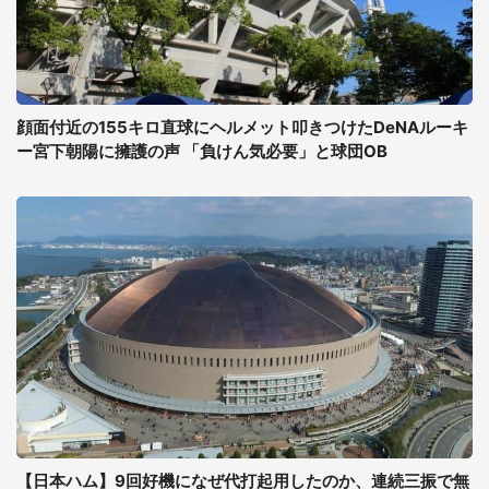
顔面付近の155キロ直球にヘルメット叩きつけたDeNAルーキ
ー宮下朝陽に擁護の声 「負けん気必要」と球団OB
【日本ハム】9回好機になぜ代打起用したのか、連続三振で無