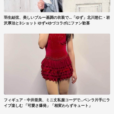
羽生結弦、美しいブルー基調の衣装で...「ゆず」北川悠仁・岩
沢厚治と3ショット ゆず×ゆづコラボにファン歓喜
フィギュア・中井亜美、ミニ丈私服コーデで...ペンラ片手にラ
イブ楽しむ 「可愛さ爆発」「相変わらずキュート」