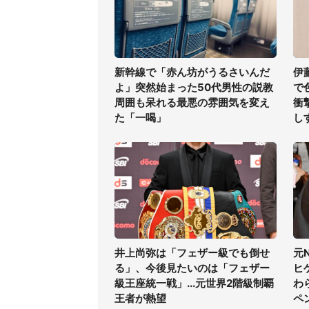
新幹線で「赤ん坊がうるさいんだ
伊
よ」突然始まった50代男性の説教
で
周囲も呆れる最悪の雰囲気を変え
衝
た「一喝」
し
井上尚弥は「フェザー級でも倒せ
元
る」、今後見たいのは「フェザー
ヒ
級王座統一戦」...元世界2階級制覇
わ
王者が熱望
ペ