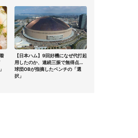
着
【日本ハム】9回好機になぜ代打起
ぎ
用したのか、連続三振で無得点...
」
球団OBが指摘したベンチの「選
択」