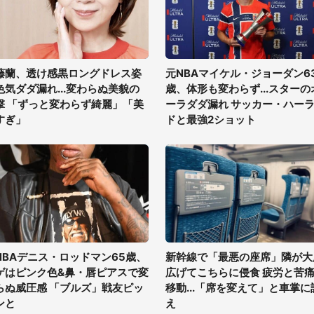
藤蘭、透け感黒ロングドレス姿
元NBAマイケル・ジョーダン6
色気ダダ漏れ...変わらぬ美貌の
歳、体形も変わらず...スターの
撃 「ずっと変わらず綺麗」「美
ーラダダ漏れ サッカー・ハー
すぎ」
ドと最強2ショット
NBAデニス・ロッドマン65歳、
新幹線で「最悪の座席」隣が大
ゲはピンク色&鼻・唇ピアスで変
広げてこちらに侵食 疲労と苦
らぬ威圧感 「ブルズ」戦友ピッ
移動...「席を変えて」と車掌に
ンと
え