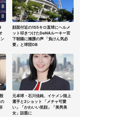
3
顔面付近の155キロ直球にヘルメ
オ
ット叩きつけたDeNAルーキー宮
ラン
下朝陽に擁護の声 「負けん気必
要」と球団OB
股
元卓球・石川佳純、イケメン陸上
痛の
選手と2ショット 「メチャ可愛
訴
い」「かわいい笑顔」「美男美
女」話題に