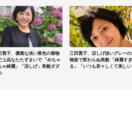
田寛子、優雅な淡い黄色の着物
三田寛子、涼しげ淡いグレーの
で上品なたたずまいで 「めちゃ
物姿で変わらぬ美貌 「綺麗す
ちゃ綺麗」「涼しげ」美貌ダダ
る」「いつも若々しくて美しい
れ
イト
サイトについて