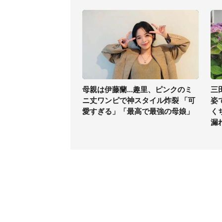
母親は伊藤蘭...趣里、ピンクのミ
三
ニ丈ワンピで神スタイル炸裂 「可
姿
愛すぎる」「最高で最強の母娘」
く
漏
コンテンツ
関連サ