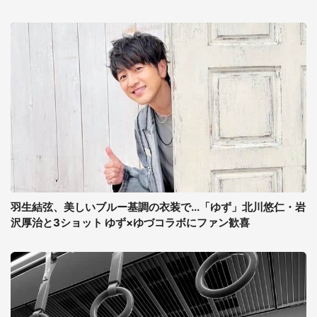
羽生結弦、美しいブルー基調の衣装で...「ゆず」北川悠仁・岩
沢厚治と3ショット ゆず×ゆづコラボにファン歓喜