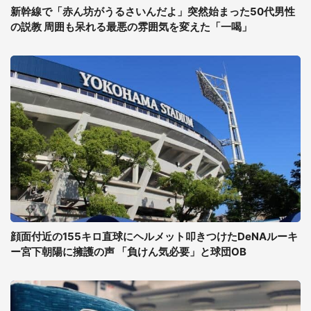
新幹線で「赤ん坊がうるさいんだよ」突然始まった50代男性
の説教 周囲も呆れる最悪の雰囲気を変えた「一喝」
顔面付近の155キロ直球にヘルメット叩きつけたDeNAルーキ
ー宮下朝陽に擁護の声 「負けん気必要」と球団OB