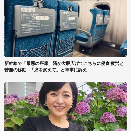
新幹線で「最悪の座席」隣が大股広げてこちらに侵食 疲労と
苦痛の移動...「席を変えて」と車掌に訴え