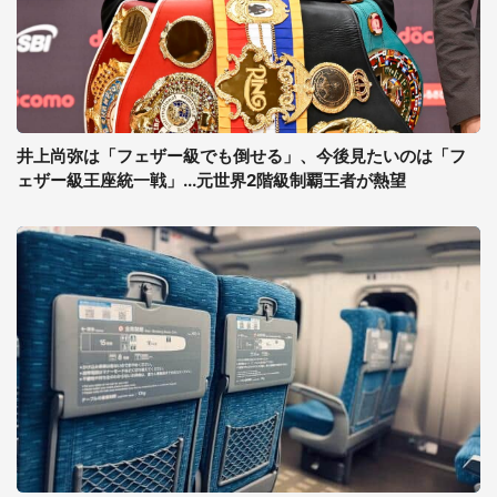
井上尚弥は「フェザー級でも倒せる」、今後見たいのは「フ
ェザー級王座統一戦」...元世界2階級制覇王者が熱望