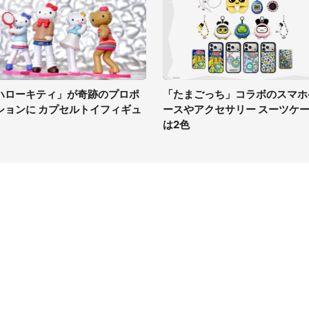
ハローキティ」が奇跡のプロポ
「たまごっち」コラボのスマホ
ションに カプセルトイフィギュ
ースやアクセサリー スーツケ
は2色
イト
サイトについて
Tニュース
会社案内
Tトレンド
採用情報