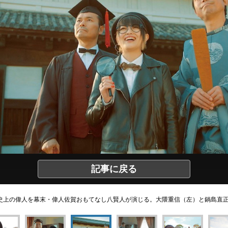
記事に戻る
史上の偉人を幕末・偉人佐賀おもてなし八賢人が演じる。大隈重信（左）と鍋島直