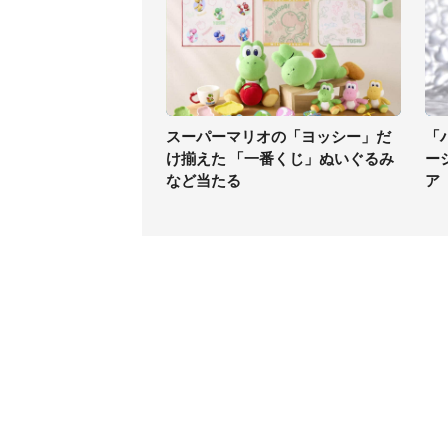
スーパーマリオの「ヨッシー」だ
「
け揃えた 「一番くじ」ぬいぐるみ
ー
など当たる
ア
コンテンツ
関連サ
ライフ
J-CAS
グルメ
J-CAS