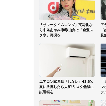
「サマータイムレンダ」実写化な
ア
ら中条あやみ 和歌山弁で「金髪ス
「
ク水」再現を
見
エアコン試運転「しない」43.6%
「
夏に故障したら大変!リスク低減に
マ
試運転を
デ