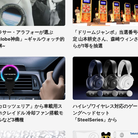
ラサー・アラフォーが選ぶ
「ドリームジャンボ」当選番号
globe神曲」~ギャルウォッチ的
定 山本耕史さん、森崎ウィン
解~
らが1等を抽選
カロッツェリア」から車載用ス
ハイレゾワイヤレス対応のゲー
ホクレイドル 冷却ファン搭載モ
ングヘッドセット
ルなど3機種
「SteelSeries」から