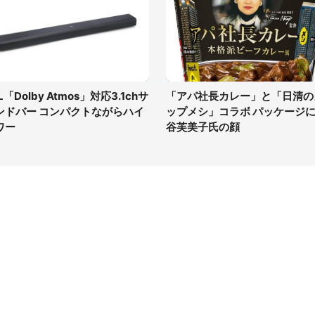
L「Dolby Atmos」対応3.1chサ
「アパ社長カレー」と「日清の
ンドバー コンパクトながらハイ
ップメシ」コラボ パッケージ
ワー
谷芙美子氏の顔
イト
サイトについて
Tニュース
会社案内
Tトレンド
採用情報