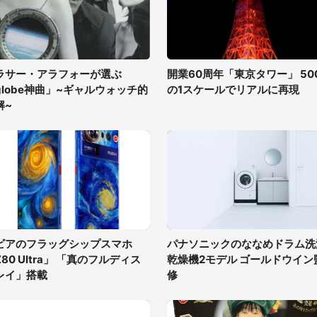
ラサー・アラフォーが選ぶ
開業60周年「東京タワー」 50
globe神曲」~ギャルウォッチ的
の1スケールでリアルに再現
解~
ビアのフラッグシップスマホ
パナソニックのななめドラム洗
80 Ultra」 「真のフルディス
乾燥機2モデル ゴールドウイン
レイ」搭載
修