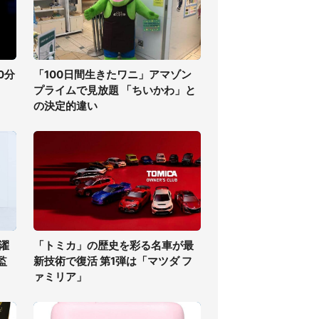
0分
「100日間生きたワニ」アマゾン
プライムで見放題 「ちいかわ」と
の決定的違い
濯
「トミカ」の歴史を彩る名車が最
監
新技術で復活 第1弾は「マツダ フ
ァミリア」