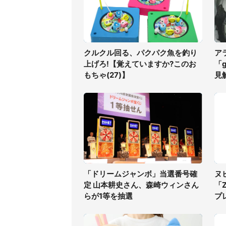
クルクル回る、パクパク魚を釣り
ア
上げろ!【覚えていますか?このお
「
もちゃ(27)】
見
「ドリームジャンボ」当選番号確
ヌ
定 山本耕史さん、森崎ウィンさん
「Z
らが1等を抽選
プ