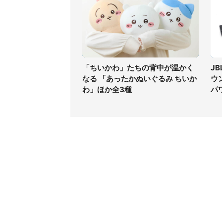
「ちいかわ」たちの背中が温かく
JB
なる 「あったかぬいぐるみ ちいか
ウ
わ」ほか全3種
パ
コンテンツ
関連サ
ライフ
J-CAS
グルメ
J-CAS