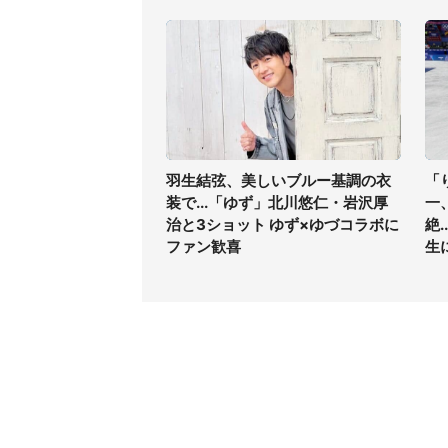
羽生結弦、美しいブルー基調の衣
「
装で...「ゆず」北川悠仁・岩沢厚
一
治と3ショット ゆず×ゆづコラボに
絶
ファン歓喜
生
コンテンツ
関連サ