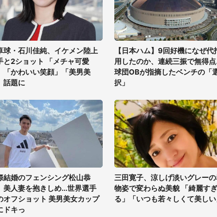
卓球・石川佳純、イケメン陸上
【日本ハム】9回好機になぜ代
手と2ショット 「メチャ可愛
用したのか、連続三振で無得点..
」「かわいい笑顔」「美男美
球団OBが指摘したベンチの「
」話題に
択」
際結婚のフェンシング松山恭
三田寛子、涼しげ淡いグレーの
、美人妻を抱きしめ...世界選手
物姿で変わらぬ美貌 「綺麗す
のオフショット 美男美女カップ
る」「いつも若々しくて美しい
にドキっ