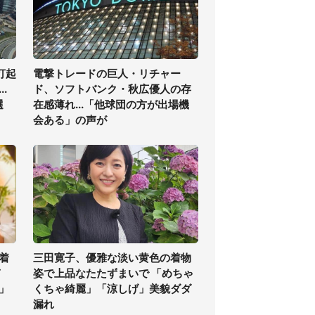
打起
電撃トレードの巨人・リチャー
.
ド、ソフトバンク・秋広優人の存
選
在感薄れ...「他球団の方が出場機
会ある」の声が
着
三田寛子、優雅な淡い黄色の着物
ぎ
姿で上品なたたずまいで 「めちゃ
」
くちゃ綺麗」「涼しげ」美貌ダダ
漏れ