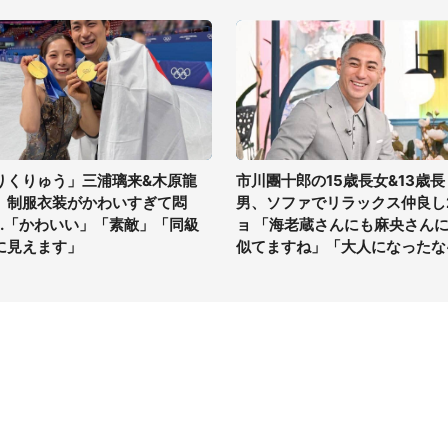
りくりゅう」三浦璃来&木原龍
市川團十郎の15歳長女&13歳長
、制服衣装がかわいすぎて悶
男、ソファでリラックス仲良し
...「かわいい」「素敵」「同級
ョ 「海老蔵さんにも麻央さん
に見えます」
似てますね」「大人になったな
イト
サイトについて