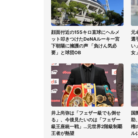
顔面付近の155キロ直球にヘルメ
元
ット叩きつけたDeNAルーキー宮
選
下朝陽に擁護の声 「負けん気必
い
要」と球団OB
女
井上尚弥は「フェザー級でも倒せ
国
る」、今後見たいのは「フェザー
助
級王座統一戦」...元世界2階級制覇
権
王者が熱望
ル