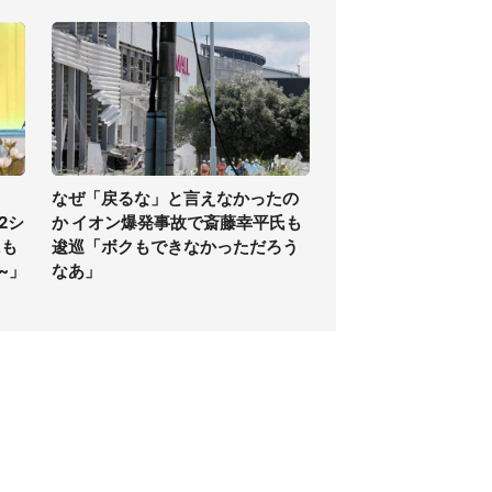
なぜ「戻るな」と言えなかったの
2シ
か イオン爆発事故で斎藤幸平氏も
にも
逡巡「ボクもできなかっただろう
~」
なあ」