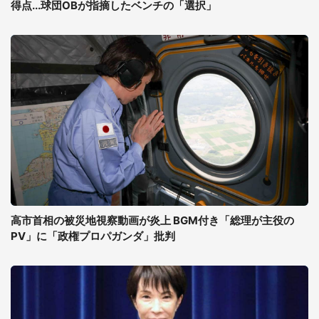
得点...球団OBが指摘したベンチの「選択」
高市首相の被災地視察動画が炎上 BGM付き「総理が主役の
PV」に「政権プロパガンダ」批判