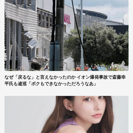
なぜ「戻るな」と言えなかったのか イオン爆発事故で斎藤幸
平氏も逡巡「ボクもできなかっただろうなあ」