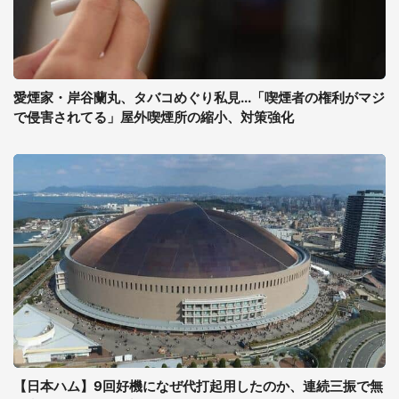
愛煙家・岸谷蘭丸、タバコめぐり私見...「喫煙者の権利がマジ
で侵害されてる」屋外喫煙所の縮小、対策強化
【日本ハム】9回好機になぜ代打起用したのか、連続三振で無