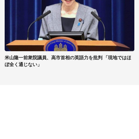
米山隆一前衆院議員、高市首相の英語力を批判 「現地ではほ
ぼ全く通じない」
コンテンツ
関連サイト
ライフ
J-CASTニュース
グルメ
J-CASTトレンド
デジタル
J-CAST会社ウォッチ