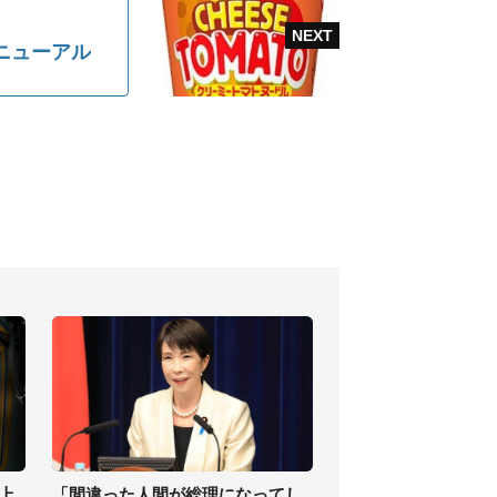
ニューアル
上
「間違った人間が総理になってし