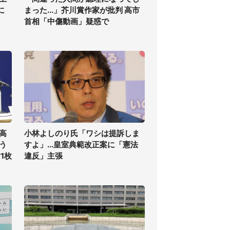
に
まった...」芥川賞作家が批判 高市
首相「中傷動画」疑惑で
高
小林よしのり氏「ワシは提訴しま
う
すよ」...皇室典範改正案に「憲法
1枚
違反」主張