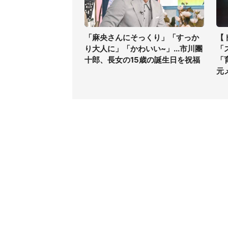
「麻央さんにそっくり」「すっか
【
り大人に」「かわいい~」...市川團
「
十郎、長女の15歳の誕生日を祝福
「
元
コンテンツ
関連サ
ライフ
J-CAS
グルメ
J-CAS
デジタル
J-CA
健康