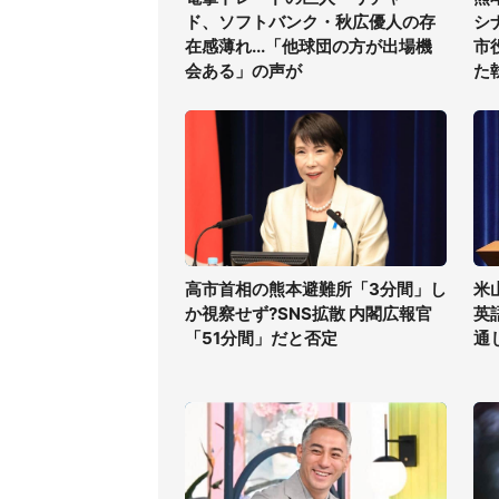
ド、ソフトバンク・秋広優人の存
シ
在感薄れ...「他球団の方が出場機
市
会ある」の声が
た
高市首相の熊本避難所「3分間」し
米
か視察せず?SNS拡散 内閣広報官
英
「51分間」だと否定
通