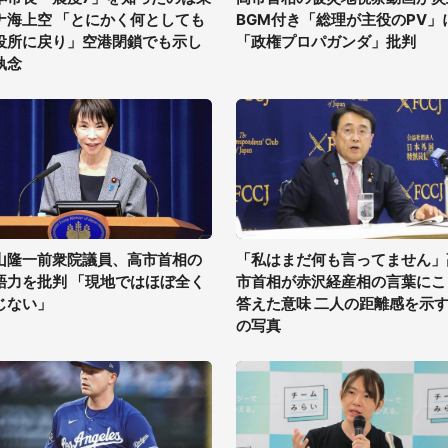
ナ海上空 「とにかく何としても
BGM付き「総理が主役のPV」
役所に戻り」空港閉鎖でも示し
「政権プロパガンダ」批判
執念
山隆一前衆院議員、高市首相の
「私はまだ何も言ってません」
語力を批判 「現地ではほぼ全く
市首相が赤沢経産相の言葉にこ
じない」
答えた意味 二人の距離感を示す
の写真