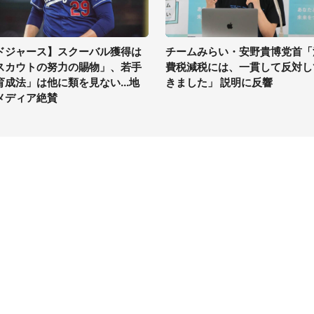
ドジャース】スクーバル獲得は
チームみらい・安野貴博党首「
スカウトの努力の賜物」、若手
費税減税には、一貫して反対し
育成法」は他に類を見ない...地
きました」 説明に反響
メディア絶賛
イト
サイトについて
Tニュース
会社案内
Tトレンド
採用情報
ST会社ウォッチ
お問い合わせ
ニュース読者投稿