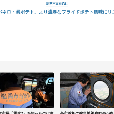
記事本文を読む
バネロ・暴ポテト」より濃厚なフライドポテト風味にリ
本市長「震度7」を知ったのは東
高市首相の被災地視察動画が炎