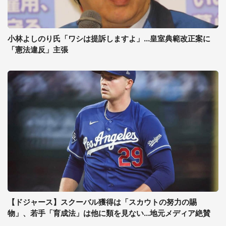
小林よしのり氏「ワシは提訴しますよ」...皇室典範改正案に
「憲法違反」主張
【ドジャース】スクーバル獲得は「スカウトの努力の賜
物」、若手「育成法」は他に類を見ない...地元メディア絶賛