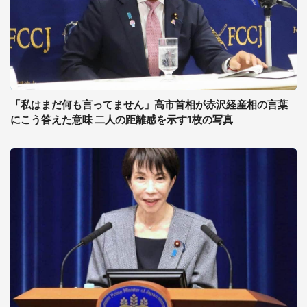
「私はまだ何も言ってません」高市首相が赤沢経産相の言葉
にこう答えた意味 二人の距離感を示す1枚の写真