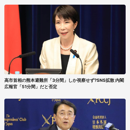
高市首相の熊本避難所「3分間」しか視察せず?SNS拡散 内閣
広報官「51分間」だと否定