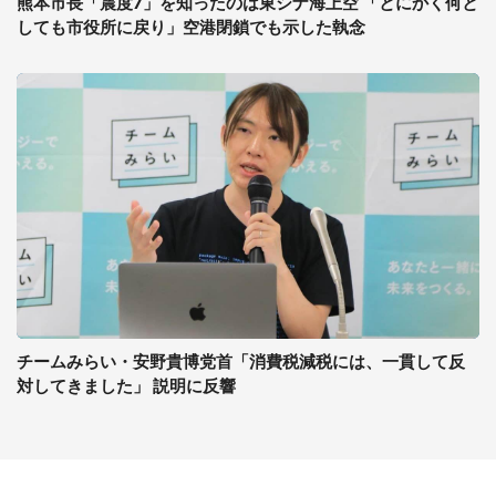
熊本市長「震度7」を知ったのは東シナ海上空 「とにかく何と
しても市役所に戻り」空港閉鎖でも示した執念
チームみらい・安野貴博党首「消費税減税には、一貫して反
対してきました」 説明に反響