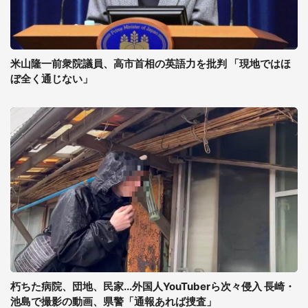
米山隆一前衆院議員、高市首相の英語力を批判 「現地ではほ
ぼ全く通じない」
朽ちた病院、団地、民家...外国人YouTuberら次々侵入 長崎・
池島で撮影の動画、県警「通報あれば捜査」