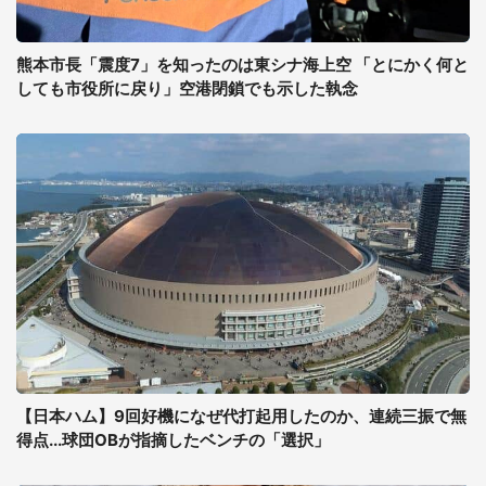
熊本市長「震度7」を知ったのは東シナ海上空 「とにかく何と
しても市役所に戻り」空港閉鎖でも示した執念
【日本ハム】9回好機になぜ代打起用したのか、連続三振で無
得点...球団OBが指摘したベンチの「選択」