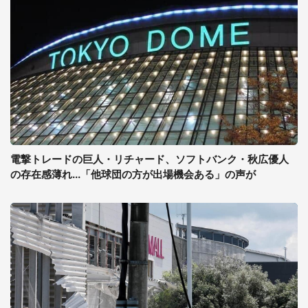
電撃トレードの巨人・リチャード、ソフトバンク・秋広優人
の存在感薄れ...「他球団の方が出場機会ある」の声が