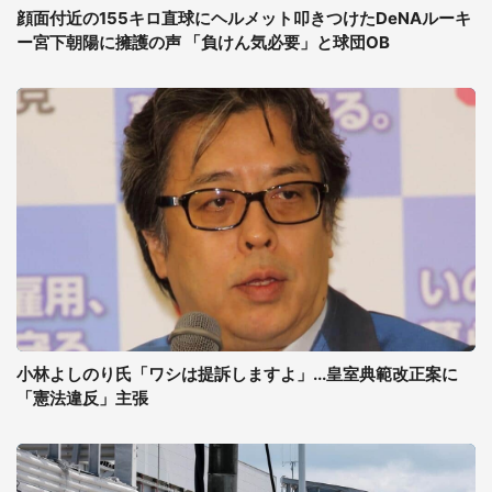
顔面付近の155キロ直球にヘルメット叩きつけたDeNAルーキ
ー宮下朝陽に擁護の声 「負けん気必要」と球団OB
小林よしのり氏「ワシは提訴しますよ」...皇室典範改正案に
「憲法違反」主張