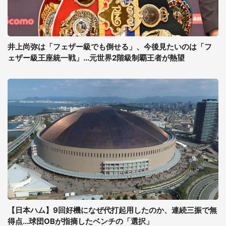
井上尚弥は「フェザー級でも倒せる」、今後見たいのは「フ
ェザー級王座統一戦」...元世界2階級制覇王者が熱望
【日本ハム】9回好機になぜ代打起用したのか、連続三振で無
得点...球団OBが指摘したベンチの「選択」