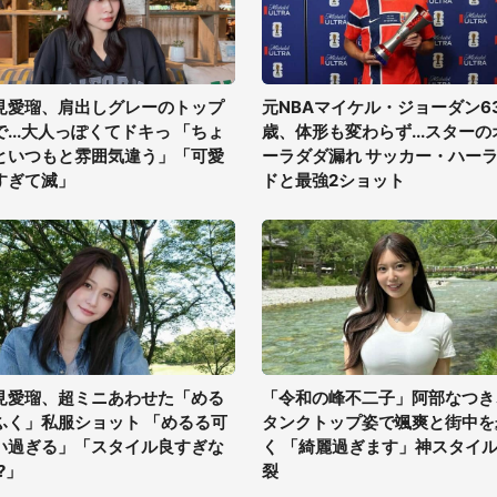
見愛瑠、肩出しグレーのトップ
元NBAマイケル・ジョーダン6
で...大人っぽくてドキっ 「ちょ
歳、体形も変わらず...スターの
といつもと雰囲気違う」「可愛
ーラダダ漏れ サッカー・ハー
すぎて滅」
ドと最強2ショット
見愛瑠、超ミニあわせた「める
「令和の峰不二子」阿部なつき
ふく」私服ショット 「めるる可
タンクトップ姿で颯爽と街中を
い過ぎる」「スタイル良すぎな
く 「綺麗過ぎます」神スタイ
?」
裂