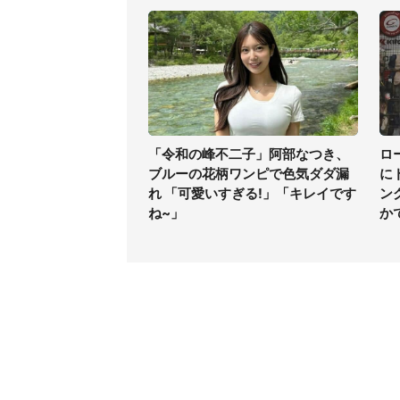
「令和の峰不二子」阿部なつき、
ロ
ブルーの花柄ワンピで色気ダダ漏
に
れ 「可愛いすぎる!」「キレイです
ン
ね~」
か
コンテンツ
関連サ