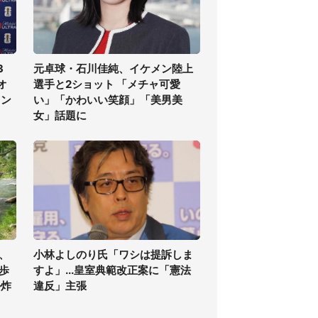
3
元卓球・石川佳純、イケメン陸上
オ
選手と2ショット 「メチャ可愛
ラン
い」「かわいい笑顔」「美男美
女」話題に
、
小林よしのり氏「ワシは提訴しま
歩
すよ」...皇室典範改正案に「憲法
ル炸
違反」主張