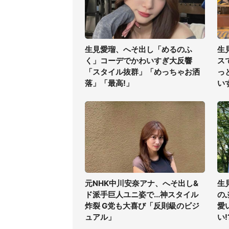
生見愛瑠、へそ出し「めるのふ
生
く」コーデでかわいすぎ大反響
ス
「スタイル抜群」「めっちゃお洒
っ
落」「最高!」
い
元NHK中川安奈アナ、へそ出し&
生
ド派手巨人ユニ姿で...神スタイル
の
炸裂 G党も大喜び「反則級のビジ
愛
ュアル」
い!