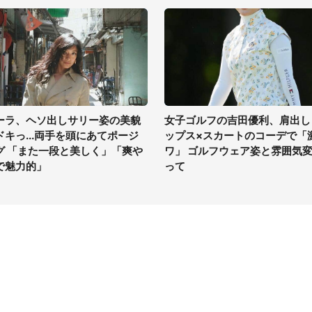
ーラ、ヘソ出しサリー姿の美貌
女子ゴルフの吉田優利、肩出し
ドキっ...両手を頭にあてポージ
ップス×スカートのコーデで「
グ 「また一段と美しく」「爽や
ワ」 ゴルフウェア姿と雰囲気
で魅力的」
って
イト
サイトについて