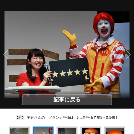
記事に戻る
平井さんの「グラン」評価は…5つ星評価で星5＋0.5個！
2/10