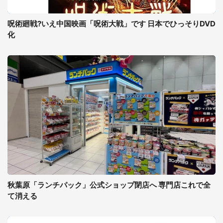
呪術廻戦?いえ中国映画「呪術大戦」です 日本でひっそりDVD
化
秋葉原「ランチパック」公式ショップ閉店へ 専門店これで全
て消える