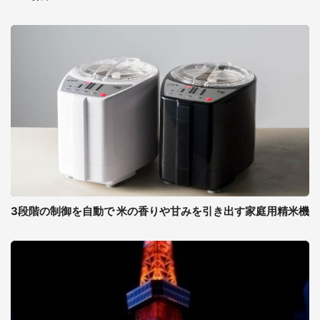
3段階の制御を自動で 米の香りや甘みを引き出す家庭用精米機