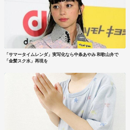
「サマータイムレンダ」実写化なら中条あやみ 和歌山弁で
「金髪スク水」再現を