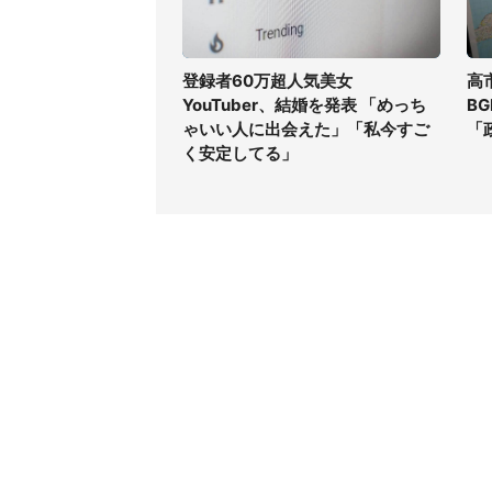
登録者60万超人気美女
高
YouTuber、結婚を発表 「めっち
B
ゃいい人に出会えた」「私今すご
「
く安定してる」
コンテンツ
関連サ
ライフ
J-CAS
グルメ
J-CAS
デジタル
J-CA
健康