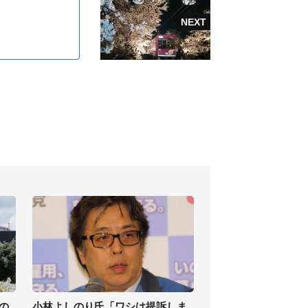
の
小林よしのり氏「ワシは提訴しま