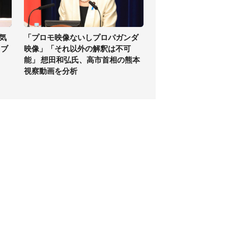
気
「プロモ映像ないしプロパガンダ
 ブ
映像」「それ以外の解釈は不可
能」 想田和弘氏、高市首相の熊本
視察動画を分析
個人情報保護方針
サイト利用規約
SNS利用ポリシー
AIポリシー