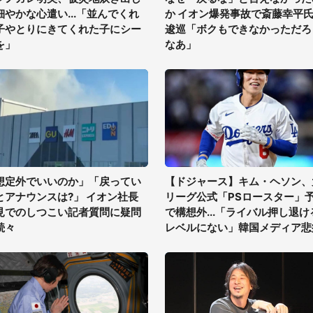
細やかな心遣い...「並んでくれ
か イオン爆発事故で斎藤幸平
子やとりにきてくれた子にシー
逡巡「ボクもできなかっただろ
を」
なあ」
想定外でいいのか」「戻ってい
【ドジャース】キム・ヘソン、
とアナウンスは?」 イオン社長
リーグ公式「PSロースター」
見でのしつこい記者質問に疑問
で構想外...「ライバル押し退け
続々
レベルにない」韓国メディア悲