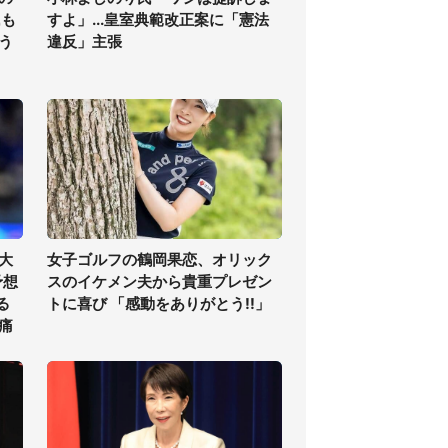
氏も
すよ」...皇室典範改正案に「憲法
う
違反」主張
大
女子ゴルフの鶴岡果恋、オリック
予想
スのイケメン夫から貴重プレゼン
る
トに喜び 「感動をありがとう!!」
痛