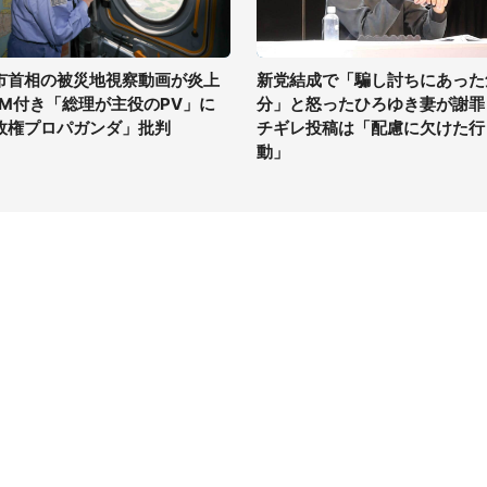
市首相の被災地視察動画が炎上
新党結成で「騙し討ちにあった
GM付き「総理が主役のPV」に
分」と怒ったひろゆき妻が謝罪
政権プロパガンダ」批判
チギレ投稿は「配慮に欠けた行
動」
イト
サイトについて
Tニュース
会社案内
Tトレンド
採用情報
ST会社ウォッチ
お問い合わせ
ニュース読者投稿