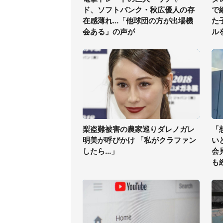
ド、ソフトバンク・秋広優人の存
で
在感薄れ...「他球団の方が出場機
た
会ある」の声が
ル
梨盗難被害の農家巡りダレノガレ
「
明美が呼びかけ 「私がクラファン
い
したら...」
会
も