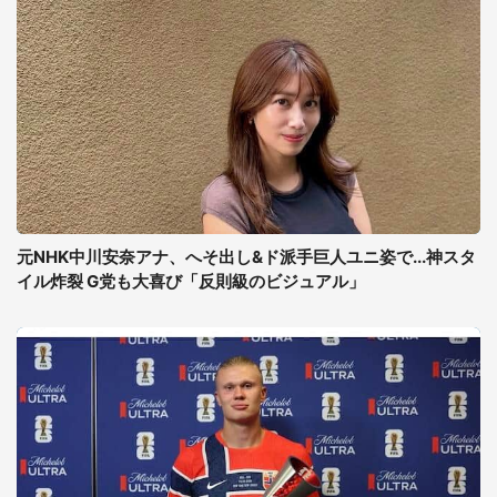
元NHK中川安奈アナ、へそ出し&ド派手巨人ユニ姿で...神スタ
イル炸裂 G党も大喜び「反則級のビジュアル」