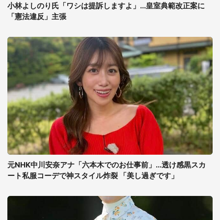
小林よしのり氏「ワシは提訴しますよ」...皇室典範改正案に
「憲法違反」主張
元NHK中川安奈アナ「六本木でのお仕事前」...透け感黒スカ
ート私服コーデで神スタイル炸裂 「美し過ぎです」