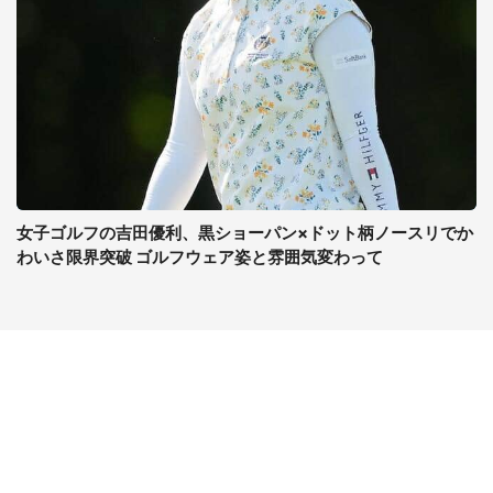
女子ゴルフの吉田優利、黒ショーパン×ドット柄ノースリでか
わいさ限界突破 ゴルフウェア姿と雰囲気変わって
コンテンツ
関連サイト
ライフ
J-CASTニュース
グルメ
J-CASTトレンド