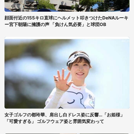
顔面付近の155キロ直球にヘルメット叩きつけたDeNAルーキ
ー宮下朝陽に擁護の声 「負けん気必要」と球団OB
女子ゴルフの都玲華、肩出し白ドレス姿に反響...「お姫様」
「可愛すぎる」 ゴルフウェア姿と雰囲気変わって