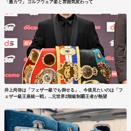
「激カワ」 ゴルフウェア姿と雰囲気変わって
井上尚弥は「フェザー級でも倒せる」、今後見たいのは「フ
ェザー級王座統一戦」...元世界2階級制覇王者が熱望