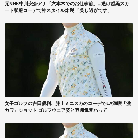
元NHK中川安奈アナ「六本木でのお仕事前」...透け感黒スカ
ート私服コーデで神スタイル炸裂 「美し過ぎです」
女子ゴルフの吉田優利、膝上ミニスカのコーデでLA満喫「激
カワ」ショット ゴルフウェア姿と雰囲気変わって