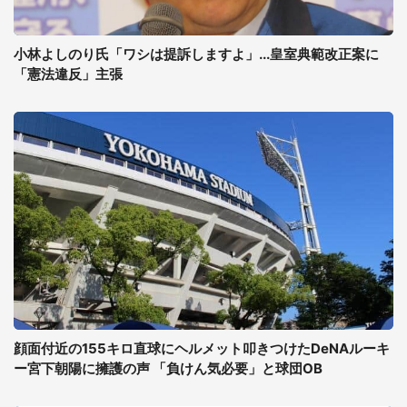
小林よしのり氏「ワシは提訴しますよ」...皇室典範改正案に
「憲法違反」主張
顔面付近の155キロ直球にヘルメット叩きつけたDeNAルーキ
ー宮下朝陽に擁護の声 「負けん気必要」と球団OB