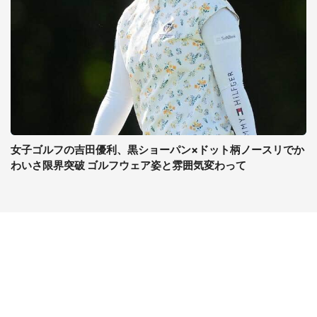
女子ゴルフの吉田優利、黒ショーパン×ドット柄ノースリでか
わいさ限界突破 ゴルフウェア姿と雰囲気変わって
コンテンツ
関連サイト
ライフ
J-CASTニュース
グルメ
J-CASTトレンド