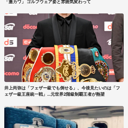
「激カワ」 ゴルフウェア姿と雰囲気変わって
井上尚弥は「フェザー級でも倒せる」、今後見たいのは「フ
ェザー級王座統一戦」...元世界2階級制覇王者が熱望