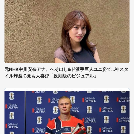
元NHK中川安奈アナ、へそ出し&ド派手巨人ユニ姿で...神スタ
イル炸裂 G党も大喜び「反則級のビジュアル」