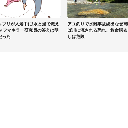
キブリが入浴中に!水と湯で戦え
アユ釣りで水難事故続出なぜ 
か フマキラー研究員の答えは明
ば川に流される恐れ、救命胴衣
だった
しは危険
イト
サイトについて
Tニュース
会社案内
Tトレンド
採用情報
ST会社ウォッチ
お問い合わせ
ニュース読者投稿
ウォッチ