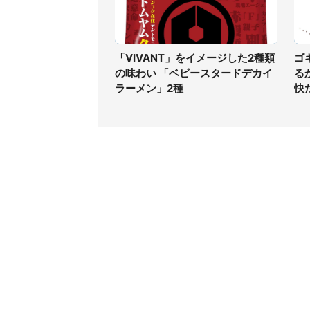
「VIVANT」をイメージした2種類
ゴ
の味わい 「ベビースタードデカイ
る
ラーメン」2種
快
コンテンツ
関連サ
ライフ
J-CAS
グルメ
J-CAS
デジタル
J-CA
健康
BOOK