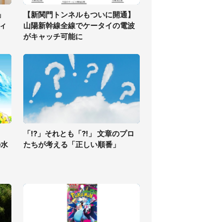
」
【新関門トンネルもついに開通】
ィ
山陽新幹線全線でケータイの電波
がキャッチ可能に
「!?」それとも「?!」 文章のプロ
の水
たちが考える「正しい順番」