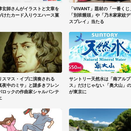
津玄師さんがイラストと文章を
「VIVANT」題材の「一番くじ
がけたカード入りウエハース菓
「別班饅頭」や「乃木家家紋デ
スプレイ」当たる
リスマス・イブに演奏される
サントリー天然水は「南アルプ
真夜中のミサ」と謎多きフレン
ス」だけじゃない 「奥大山」
バロックの作曲家シャルパンテ
が東京に
エ