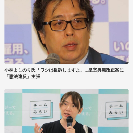
小林よしのり氏「ワシは提訴しますよ」...皇室典範改正案に
「憲法違反」主張