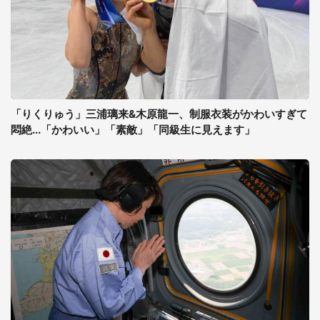
「りくりゅう」三浦璃来&木原龍一、制服衣装がかわいすぎて
悶絶...「かわいい」「素敵」「同級生に見えます」