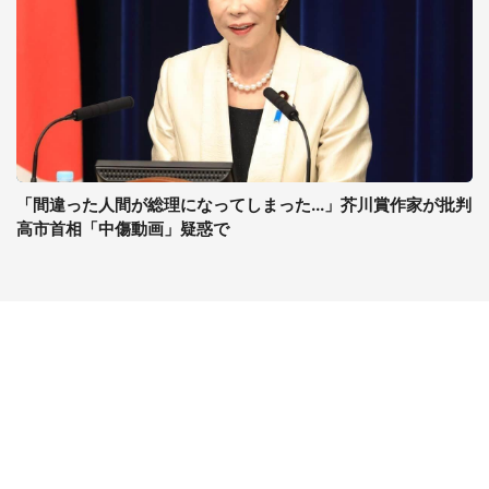
「間違った人間が総理になってしまった...」芥川賞作家が批判
高市首相「中傷動画」疑惑で
コンテンツ
関連サイト
ライフ
J-CASTニュース
グルメ
J-CASTトレンド
デジタル
J-CAST会社ウォッチ