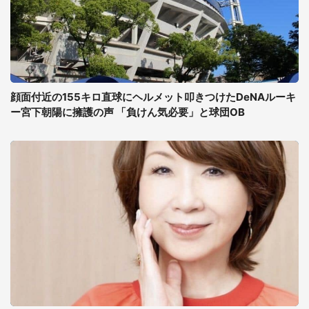
顔面付近の155キロ直球にヘルメット叩きつけたDeNAルーキ
ー宮下朝陽に擁護の声 「負けん気必要」と球団OB