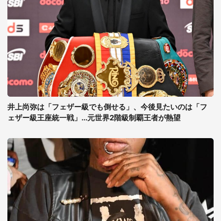
井上尚弥は「フェザー級でも倒せる」、今後見たいのは「フ
ェザー級王座統一戦」...元世界2階級制覇王者が熱望