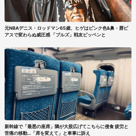
元NBAデニス・ロッドマン65歳、ヒゲはピンク色&鼻・唇ピ
アスで変わらぬ威圧感 「ブルズ」戦友ピッペンと
新幹線で「最悪の座席」隣が大股広げてこちらに侵食 疲労と
苦痛の移動...「席を変えて」と車掌に訴え