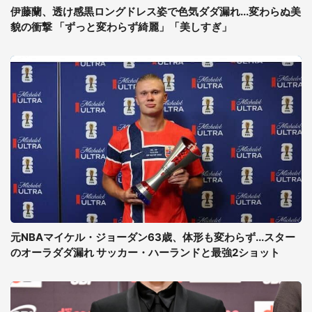
伊藤蘭、透け感黒ロングドレス姿で色気ダダ漏れ...変わらぬ美
貌の衝撃 「ずっと変わらず綺麗」「美しすぎ」
元NBAマイケル・ジョーダン63歳、体形も変わらず...スター
のオーラダダ漏れ サッカー・ハーランドと最強2ショット