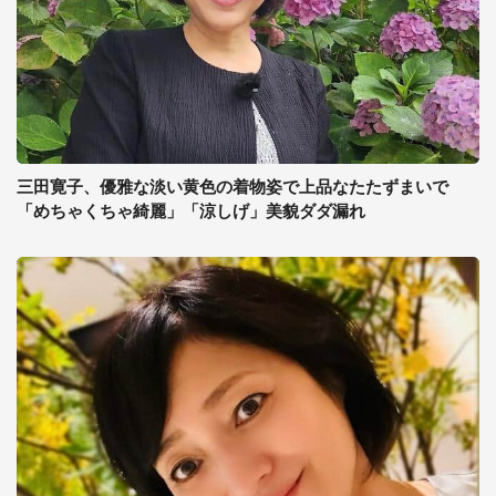
三田寛子、優雅な淡い黄色の着物姿で上品なたたずまいで
「めちゃくちゃ綺麗」「涼しげ」美貌ダダ漏れ