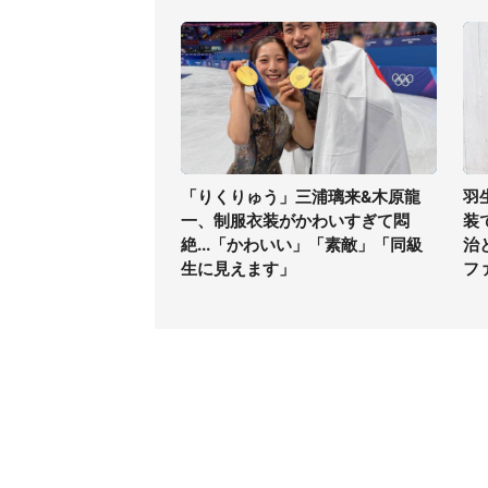
「りくりゅう」三浦璃来&木原龍
羽
一、制服衣装がかわいすぎて悶
装
絶...「かわいい」「素敵」「同級
治
生に見えます」
フ
コンテンツ
関連サ