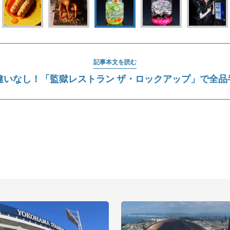
記事本文を読む
間違いなし！「監獄レストラン ザ・ロックアップ」で全品