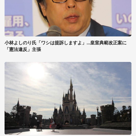
小林よしのり氏「ワシは提訴しますよ」...皇室典範改正案に
「憲法違反」主張