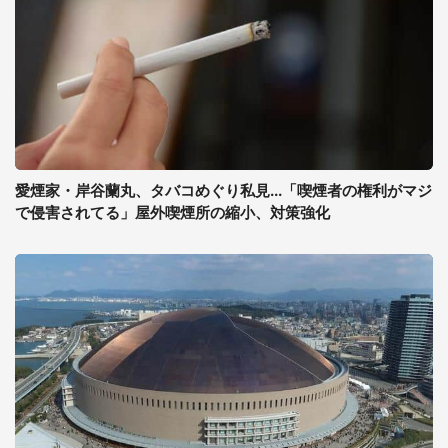
愛煙家・岸谷蘭丸、タバコめぐり私見...「喫煙者の権利がマジ
で侵害されてる」屋外喫煙所の縮小、対策強化