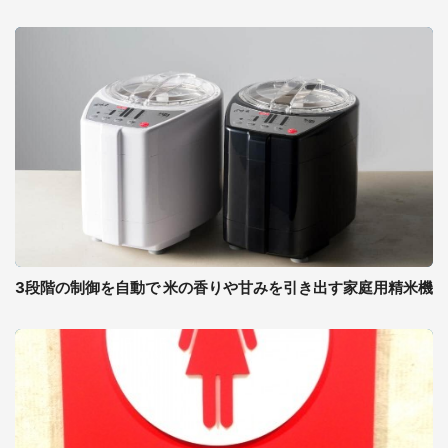
3段階の制御を自動で 米の香りや甘みを引き出す家庭用精米機