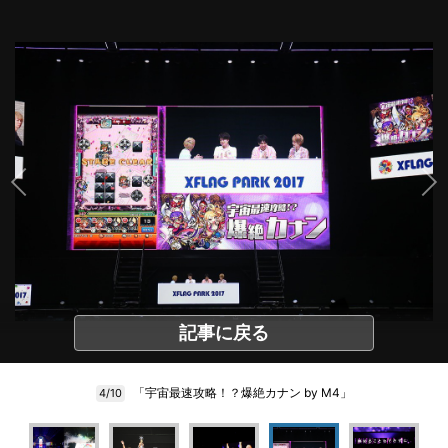
記事に戻る
「宇宙最速攻略！？爆絶カナン by M4」
4/10