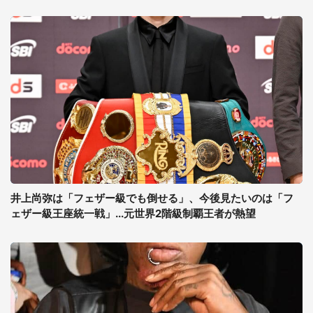
井上尚弥は「フェザー級でも倒せる」、今後見たいのは「フ
ェザー級王座統一戦」...元世界2階級制覇王者が熱望