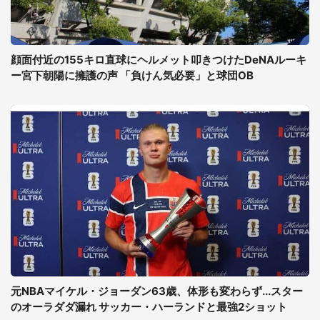
顔面付近の155キロ直球にヘルメット叩きつけたDeNAルーキ
ー宮下朝陽に擁護の声 「負けん気必要」と球団OB
元NBAマイケル・ジョーダン63歳、体形も変わらず...スター
のオーラダダ漏れ サッカー・ハーランドと最強2ショット