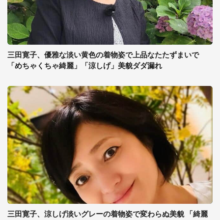
三田寛子、優雅な淡い黄色の着物姿で上品なたたずまいで
「めちゃくちゃ綺麗」「涼しげ」美貌ダダ漏れ
三田寛子、涼しげ淡いグレーの着物姿で変わらぬ美貌 「綺麗