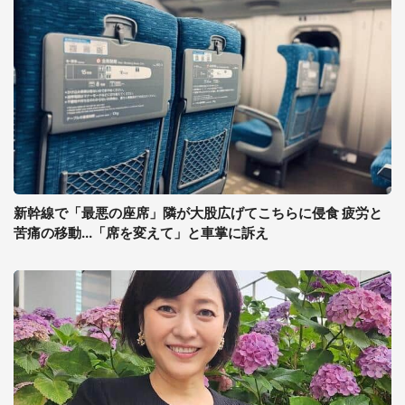
新幹線で「最悪の座席」隣が大股広げてこちらに侵食 疲労と
苦痛の移動...「席を変えて」と車掌に訴え