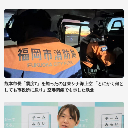
熊本市長「震度7」を知ったのは東シナ海上空 「とにかく何と
しても市役所に戻り」空港閉鎖でも示した執念