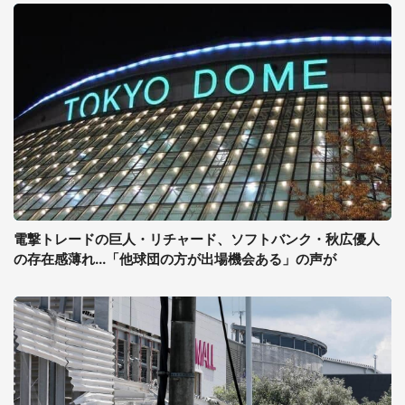
電撃トレードの巨人・リチャード、ソフトバンク・秋広優人
の存在感薄れ...「他球団の方が出場機会ある」の声が