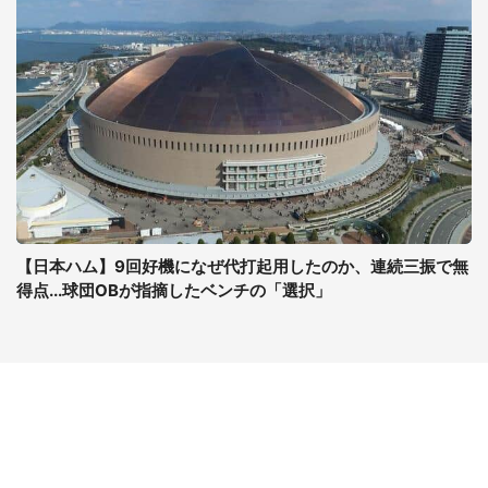
【日本ハム】9回好機になぜ代打起用したのか、連続三振で無
得点...球団OBが指摘したベンチの「選択」
コンテンツ
関連サイト
ライフ
J-CASTニュース