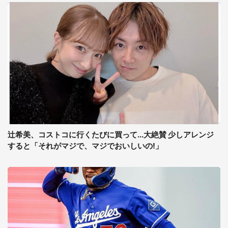
辻希美、コストコに行くたびに買って...大絶賛 少しアレンジ
すると「それがマジで、マジでおいしいの!」