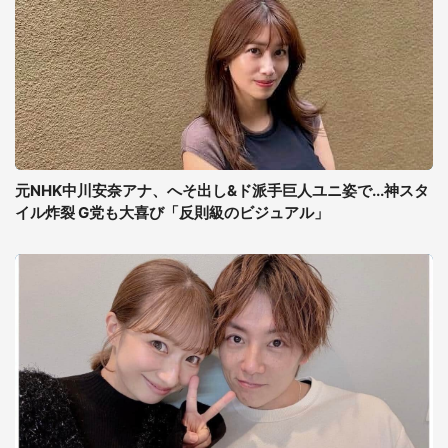
元NHK中川安奈アナ、へそ出し&ド派手巨人ユニ姿で...神スタ
イル炸裂 G党も大喜び「反則級のビジュアル」