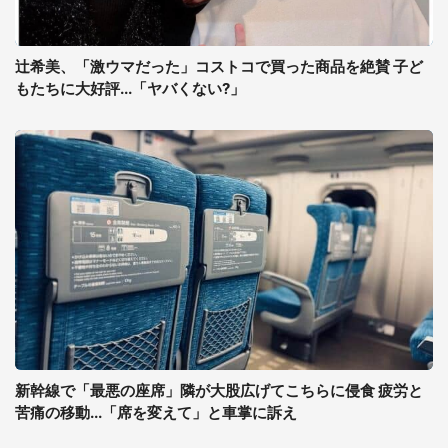
辻希美、「激ウマだった」コストコで買った商品を絶賛 子ど
もたちに大好評...「ヤバくない?」
新幹線で「最悪の座席」隣が大股広げてこちらに侵食 疲労と
苦痛の移動...「席を変えて」と車掌に訴え