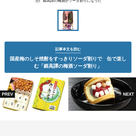
鍛高譚の梅酒がソーダ割りになった
1/1
記事本文を読む
国産梅のしそ焼酎をすっきりソーダ割りで 缶で楽し
む「鍛高譚の梅酒ソーダ割り」