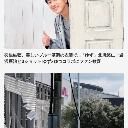
羽生結弦、美しいブルー基調の衣装で...「ゆず」北川悠仁・岩
沢厚治と3ショット ゆず×ゆづコラボにファン歓喜