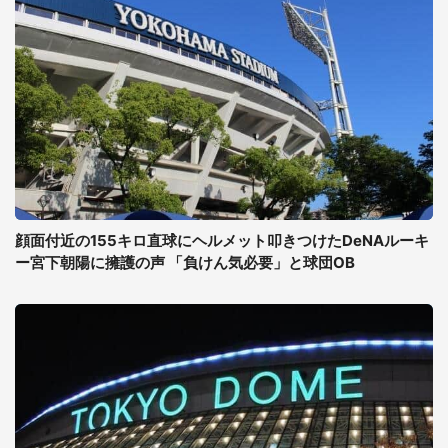
顔面付近の155キロ直球にヘルメット叩きつけたDeNAルーキ
ー宮下朝陽に擁護の声 「負けん気必要」と球団OB