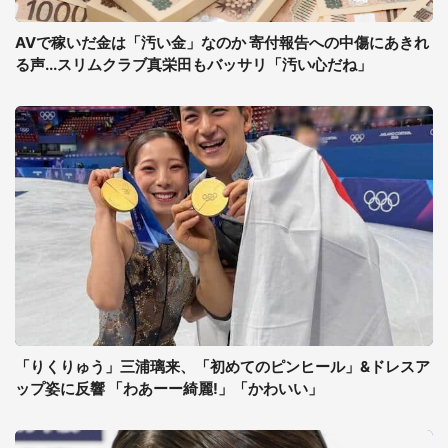
AVで稼いだ金は「汚い金」なのか 寄付報告への中傷にあきれ
る声...スリムクラブ真栄田もバッサリ「汚い心だね」
「りくりゅう」三浦璃来、「初めてのピンヒール」&ドレスア
ップ姿に反響 「わあーー綺麗!」「かわいい」