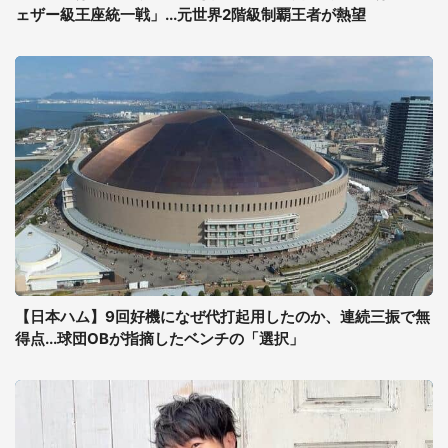
ェザー級王座統一戦」...元世界2階級制覇王者が熱望
【日本ハム】9回好機になぜ代打起用したのか、連続三振で無
得点...球団OBが指摘したベンチの「選択」