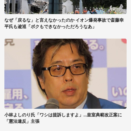
なぜ「戻るな」と言えなかったのか イオン爆発事故で斎藤幸
平氏も逡巡「ボクもできなかっただろうなあ」
小林よしのり氏「ワシは提訴しますよ」...皇室典範改正案に
「憲法違反」主張