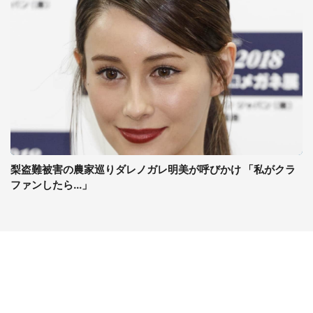
梨盗難被害の農家巡りダレノガレ明美が呼びかけ 「私がクラ
ファンしたら...」
コンテンツ
関連サイト
ライフ
J-CASTニュース