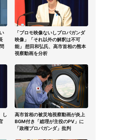
い
「プロモ映像ないしプロパガンダ
長
映像」「それ以外の解釈は不可
問
能」 想田和弘氏、高市首相の熊本
視察動画を分析
」し
高市首相の被災地視察動画が炎上
官
BGM付き「総理が主役のPV」に
「政権プロパガンダ」批判