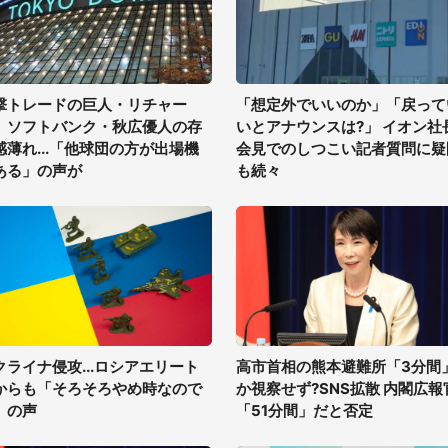
撃トレードの巨人・リチャー
「想定外でいいのか」「戻って
、ソフトバンク・秋広優人の存
いとアナウンスは?」 イオン社
感薄れ...「他球団の方が出場機
会見でのしつこい記者質問に疑
ある」の声が
も続々
クライナ侵攻...ロシアエリート
高市首相の熊本避難所「3分間
からも「そろそろやめ時なので
か視察せず?SNS拡散 内閣広報
」の声
「51分間」だと否定