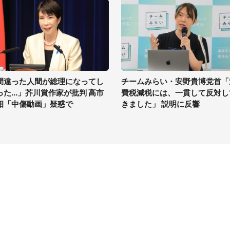
間違った人間が総理になってし
チームみらい・安野貴博党首「
った...」芥川賞作家が批判 高市
費税減税には、一貫して反対し
相「中傷動画」疑惑で
きました」 説明に反響
イト
サイトについて
Tニュース
会社案内