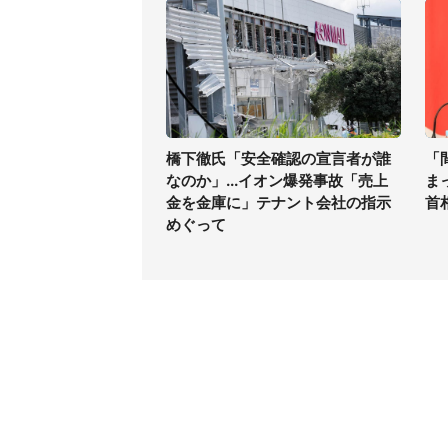
橋下徹氏「安全確認の宣言者が誰
「
なのか」...イオン爆発事故「売上
ま
金を金庫に」テナント会社の指示
首
めぐって
コンテンツ
関連サ
ライフ
J-CAS