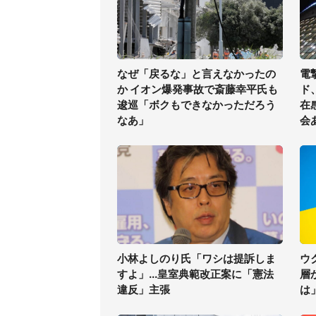
なぜ「戻るな」と言えなかったの
電
か イオン爆発事故で斎藤幸平氏も
ド
逡巡「ボクもできなかっただろう
在
なあ」
会
小林よしのり氏「ワシは提訴しま
ウ
すよ」...皇室典範改正案に「憲法
層
違反」主張
は