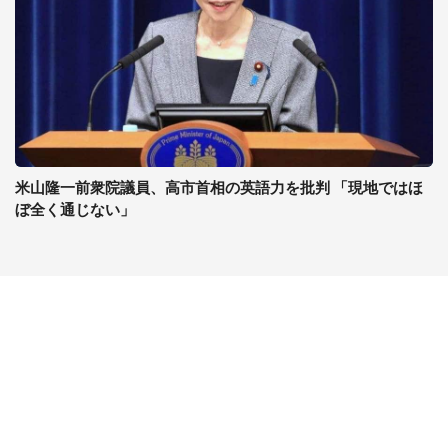
米山隆一前衆院議員、高市首相の英語力を批判 「現地ではほ
ぼ全く通じない」
コンテンツ
関連サイト
ライフ
J-CASTニュース
グルメ
J-CASTトレンド
デジタル
J-CAST会社ウォッチ