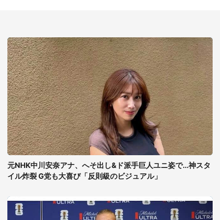
元NHK中川安奈アナ、へそ出し&ド派手巨人ユニ姿で...神スタ
イル炸裂 G党も大喜び「反則級のビジュアル」