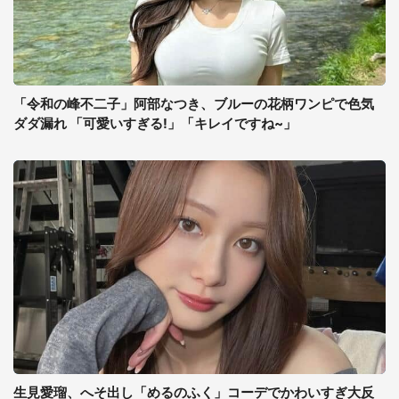
「令和の峰不二子」阿部なつき、ブルーの花柄ワンピで色気
ダダ漏れ 「可愛いすぎる!」「キレイですね~」
生見愛瑠、へそ出し「めるのふく」コーデでかわいすぎ大反