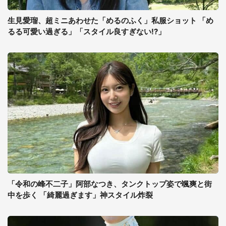
生見愛瑠、超ミニあわせた「めるのふく」私服ショット 「め
るる可愛い過ぎる」「スタイル良すぎない!?」
「令和の峰不二子」阿部なつき、タンクトップ姿で颯爽と街
中を歩く 「綺麗過ぎます」神スタイル炸裂