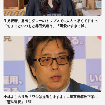
生見愛瑠、肩出しグレーのトップスで...大人っぽくてドキっ
「ちょっといつもと雰囲気違う」「可愛いすぎて滅」
小林よしのり氏「ワシは提訴しますよ」...皇室典範改正案に
「憲法違反」主張