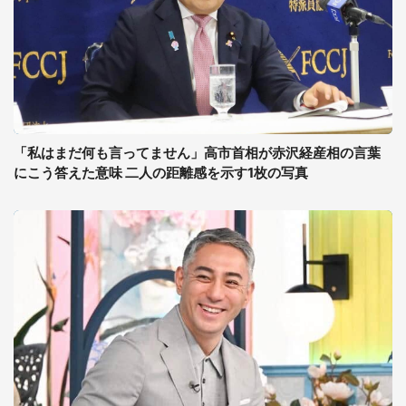
「私はまだ何も言ってません」高市首相が赤沢経産相の言葉
にこう答えた意味 二人の距離感を示す1枚の写真