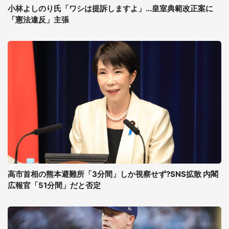
小林よしのり氏「ワシは提訴しますよ」...皇室典範改正案に
「憲法違反」主張
高市首相の熊本避難所「3分間」しか視察せず?SNS拡散 内閣
広報官「51分間」だと否定