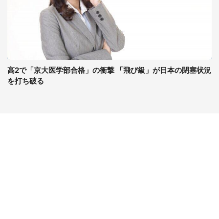
高2で「京大医学部合格」の衝撃 「飛び級」が日本の閉塞状況
を打ち破る
コンテンツ
関連サイト
ライフ
J-CASTニュース
グルメ
J-CASTトレンド
デジタル
J-CAST会社ウォッチ
健康
BOOKウォッチ