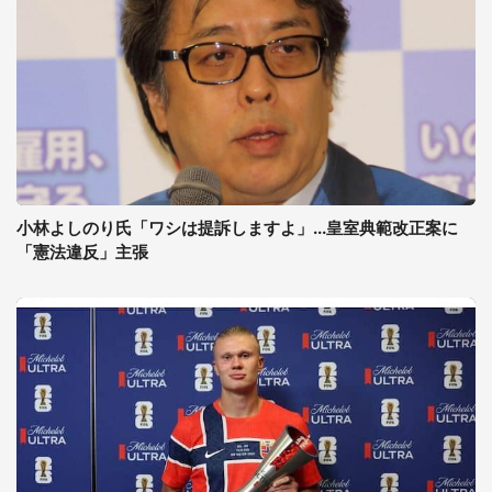
小林よしのり氏「ワシは提訴しますよ」...皇室典範改正案に
「憲法違反」主張