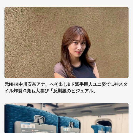
元NHK中川安奈アナ、へそ出し&ド派手巨人ユニ姿で...神スタ
イル炸裂 G党も大喜び「反則級のビジュアル」