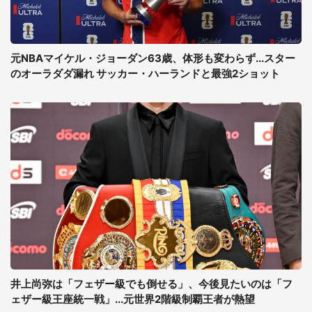
元NBAマイケル・ジョーダン63歳、体形も変わらず...スター
のオーラダダ漏れ サッカー・ハーランドと最強2ショット
井上尚弥は「フェザー級でも倒せる」、今後見たいのは「フ
ェザー級王座統一戦」...元世界2階級制覇王者が熱望