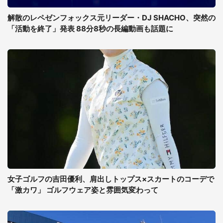
解散のレペゼンフォックス元リーダー・DJ SHACHO、突然の
「活動を終了」発表 88分8秒の長編動画も話題に
女子ゴルフの吉田優利、肩出しトップス×スカートのコーデで
「激カワ」 ゴルフウェア姿と雰囲気変わって