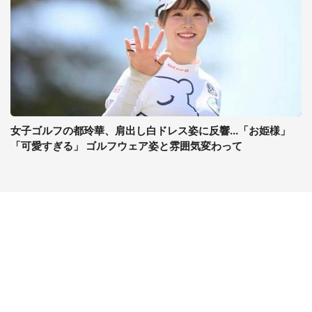
女子ゴルフの都玲華、肩出し白ドレス姿に反響...「お姫様」
「可愛すぎる」 ゴルフウェア姿と雰囲気変わって
コンテンツ
関連サイト
ライフ
J-CASTニュース
グルメ
J-CASTトレンド
デジタル
J-CAST会社ウォッチ