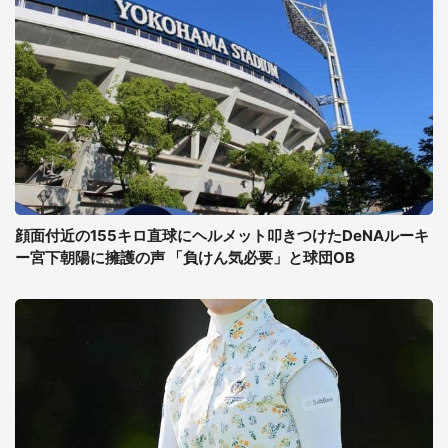
顔面付近の155キロ直球にヘルメット叩きつけたDeNAルーキ
ー宮下朝陽に擁護の声 「負けん気必要」と球団OB