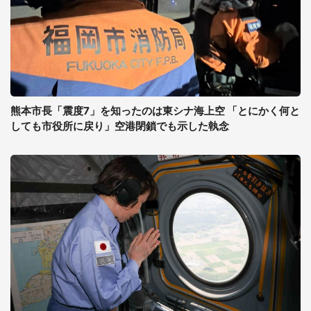
熊本市長「震度7」を知ったのは東シナ海上空 「とにかく何と
しても市役所に戻り」空港閉鎖でも示した執念