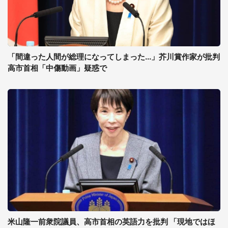
「間違った人間が総理になってしまった...」芥川賞作家が批判
高市首相「中傷動画」疑惑で
米山隆一前衆院議員、高市首相の英語力を批判 「現地ではほ