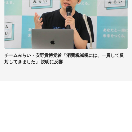
チームみらい・安野貴博党首「消費税減税には、一貫して反
対してきました」 説明に反響
コンテンツ
関連サイト
ライフ
J-CASTニュース
グルメ
J-CASTトレンド
デジタル
J-CAST会社ウォッチ