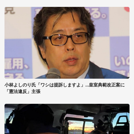
小林よしのり氏「ワシは提訴しますよ」...皇室典範改正案に
「憲法違反」主張