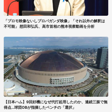
「プロモ映像ないしプロパガンダ映像」「それ以外の解釈は
不可能」 想田和弘氏、高市首相の熊本視察動画を分析
【日本ハム】9回好機になぜ代打起用したのか、連続三振で無
得点...球団OBが指摘したベンチの「選択」