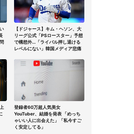
い
【ドジャース】キム・ヘソン、大
長
リーグ公式「PSロースター」予想
問
で構想外...「ライバル押し退ける
レベルにない」韓国メディア悲痛
上
登録者60万超人気美女
に
YouTuber、結婚を発表 「めっち
ゃいい人に出会えた」「私今すご
く安定してる」