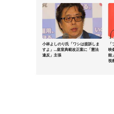
小林よしのり氏「ワシは提訴しま
「
すよ」...皇室典範改正案に「憲法
映
違反」主張
能
視
コンテンツ
関連サ