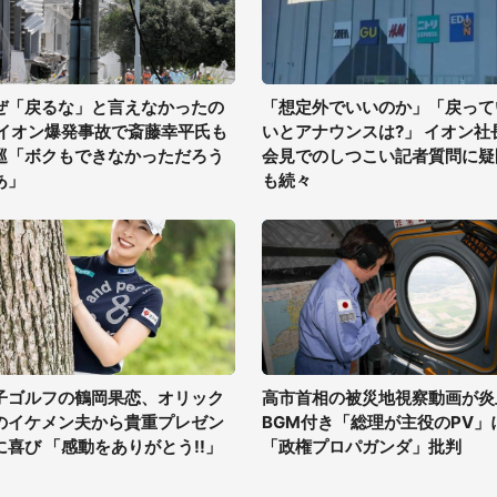
ぜ「戻るな」と言えなかったの
「想定外でいいのか」「戻って
 イオン爆発事故で斎藤幸平氏も
いとアナウンスは?」 イオン社
巡「ボクもできなかっただろう
会見でのしつこい記者質問に疑
あ」
も続々
子ゴルフの鶴岡果恋、オリック
高市首相の被災地視察動画が炎
のイケメン夫から貴重プレゼン
BGM付き「総理が主役のPV」
に喜び 「感動をありがとう!!」
「政権プロパガンダ」批判