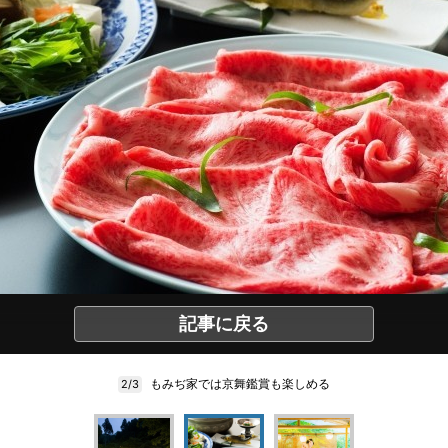
記事に戻る
もみぢ家では京舞鑑賞も楽しめる
2/3