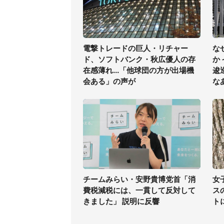
電撃トレードの巨人・リチャー
な
ド、ソフトバンク・秋広優人の存
か
在感薄れ...「他球団の方が出場機
逡
会ある」の声が
な
チームみらい・安野貴博党首「消
女
費税減税には、一貫して反対して
ス
きました」 説明に反響
ト