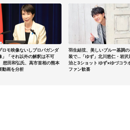
プロモ映像ないしプロパガンダ
羽生結弦、美しいブルー基調の
像」「それ以外の解釈は不可
装で...「ゆず」北川悠仁・岩沢
」 想田和弘氏、高市首相の熊本
治と3ショット ゆず×ゆづコラ
察動画を分析
ファン歓喜
イト
サイトについて