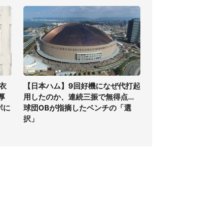
衣
【日本ハム】9回好機になぜ代打起
厚
用したのか、連続三振で無得点...
ボに
球団OBが指摘したベンチの「選
択」