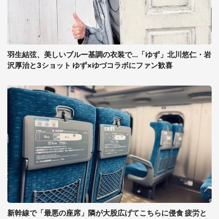
羽生結弦、美しいブルー基調の衣装で...「ゆず」北川悠仁・岩
沢厚治と3ショット ゆず×ゆづコラボにファン歓喜
新幹線で「最悪の座席」隣が大股広げてこちらに侵食 疲労と