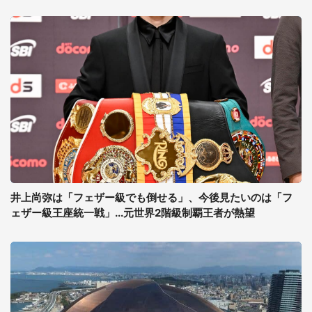
井上尚弥は「フェザー級でも倒せる」、今後見たいのは「フ
ェザー級王座統一戦」...元世界2階級制覇王者が熱望