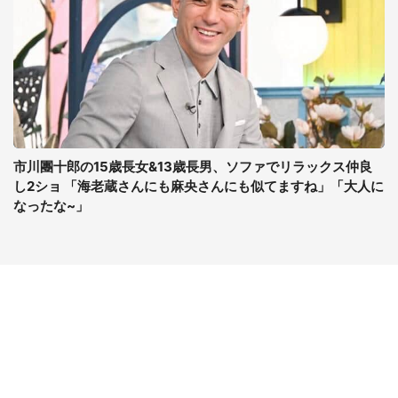
市川團十郎の15歳長女&13歳長男、ソファでリラックス仲良
し2ショ 「海老蔵さんにも麻央さんにも似てますね」「大人に
なったな~」
コンテンツ
関連サイト
ライフ
J-CASTニュース
グルメ
J-CASTトレンド