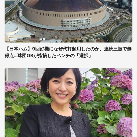
【日本ハム】9回好機になぜ代打起用したのか、連続三振で無
得点...球団OBが指摘したベンチの「選択」