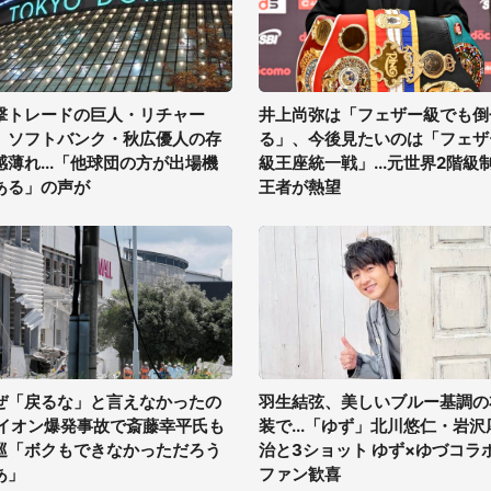
撃トレードの巨人・リチャー
井上尚弥は「フェザー級でも倒
、ソフトバンク・秋広優人の存
る」、今後見たいのは「フェザ
感薄れ...「他球団の方が出場機
級王座統一戦」...元世界2階級
ある」の声が
王者が熱望
ぜ「戻るな」と言えなかったの
羽生結弦、美しいブルー基調の
 イオン爆発事故で斎藤幸平氏も
装で...「ゆず」北川悠仁・岩沢
巡「ボクもできなかっただろう
治と3ショット ゆず×ゆづコラ
あ」
ファン歓喜