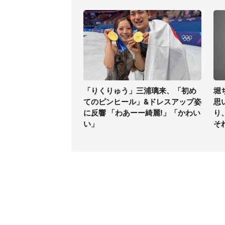
「りくりゅう」三浦璃来、「初め
堀
てのピンヒール」&ドレスアップ姿
思
に反響 「わあーー綺麗!」「かわい
り
い」
そ
コンテンツ
関連サ