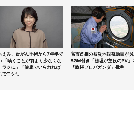
ちえみ、舌がん手術から7年半で
高市首相の被災地視察動画が炎
い 「嘆くことが前より少なくな
BGM付き「総理が主役のPV」
、ラクに」「健康でいられれば
「政権プロパガンダ」批判
れでヨシ!」
イト
サイトについて