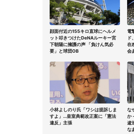
顔面付近の155キロ直球にヘルメ
電
ット叩きつけたDeNAルーキー宮
ド
下朝陽に擁護の声 「負けん気必
在
要」と球団OB
会
小林よしのり氏「ワシは提訴しま
な
すよ」...皇室典範改正案に「憲法
か
違反」主張
逡
な