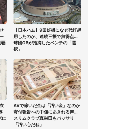
せ
【日本ハム】9回好機になぜ代打起
ー
用したのか、連続三振で無得点...
制覇
球団OBが指摘したベンチの「選
択」
衣
AVで稼いだ金は「汚い金」なのか
厚
寄付報告への中傷にあきれる声...
ボに
スリムクラブ真栄田もバッサリ
「汚い心だね」