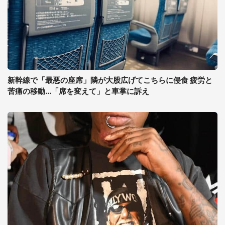
新幹線で「最悪の座席」隣が大股広げてこちらに侵食 疲労と
苦痛の移動...「席を変えて」と車掌に訴え