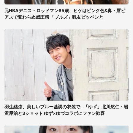
元NBAデニス・ロッドマン65歳、ヒゲはピンク色&鼻・唇ピ
アスで変わらぬ威圧感 「ブルズ」戦友ピッペンと
羽生結弦、美しいブルー基調の衣装で...「ゆず」北川悠仁・岩
沢厚治と3ショット ゆず×ゆづコラボにファン歓喜