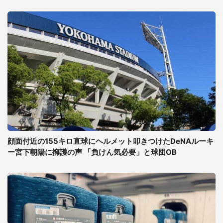
顔面付近の155キロ直球にヘルメット叩きつけたDeNAルーキ
ー宮下朝陽に擁護の声 「負けん気必要」と球団OB