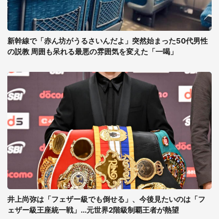
新幹線で「赤ん坊がうるさいんだよ」突然始まった50代男性
の説教 周囲も呆れる最悪の雰囲気を変えた「一喝」
井上尚弥は「フェザー級でも倒せる」、今後見たいのは「フ
ェザー級王座統一戦」...元世界2階級制覇王者が熱望